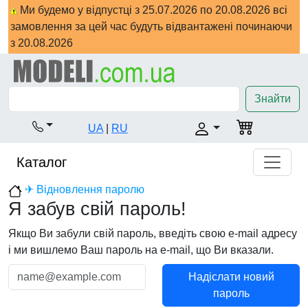
Ми будемо у відпустці з 25.07.2026 по 20.08.2026 всі
замовлення за цей час будуть відвантажені починаючи
з 20.08.2026
Знайти
UA
|
RU
Каталог
✈ Відновлення паролю
Я забув свій пароль!
Якщо Ви забули свій пароль, введіть свою e-maіl адресу
і ми вишлемо Ваш парoль на e-maіl, що Ви вказали.
Надіслати новий
пароль