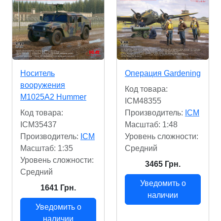
Носитель
Операция Gardening
вооружения
Код товара:
M1025A2 Hummer
ICM48355
Код товара:
Производитель:
ICM
ICM35437
Масштаб: 1:48
Производитель:
ICM
Уровень сложности:
Масштаб: 1:35
Cредний
Уровень сложности:
3465 Грн.
Cредний
Уведомить о
1641 Грн.
наличии
Уведомить о
наличии