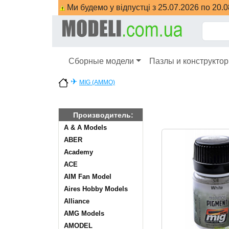
Ми будемо у відпустці з 25.07.2026 по 20.
Сборные модели
Пазлы и конструкто
✈
MIG (AMMO)
Производитель:
A & A Models
ABER
Academy
ACE
AIM Fan Model
Aires Hobby Models
Alliance
AMG Models
AMODEL