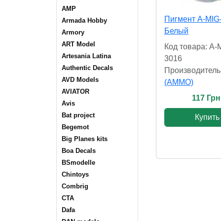
AMP
Пигмент A-MIG
Armada Hobby
Белый
Armory
ART Model
Код товара: A-
Artesania Latina
3016
Authentic Decals
Производитель
AVD Models
(AMMO)
AVIATOR
117 Грн
Avis
Bat project
Купить
Begemot
Big Planes kits
Boa Decals
BSmodelle
Chintoys
Combrig
CTA
Dafa