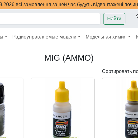
08.2026 всі замовлення за цей час будуть відвантажені почи
Найти
ры
Радиоуправляемые модели
Модельная химия
MIG (AMMO)
Сортировать п