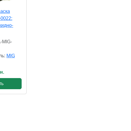
раска
0022:
кидно-
A-MIG-
ль:
MIG
н.
ть