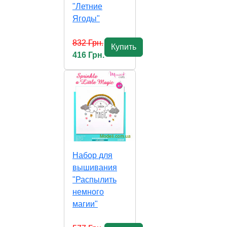
"Летние
Ягоды"
832 Грн.
Купить
416 Грн.
Набор для
вышивания
"Распылить
немного
магии"