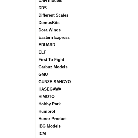
DAN models
DDS
Different Scales
DomusKits
Dora Wings
Eastern Express
EDUARD
ELF
First To Fight
Garbuz Models
GMU
GUNZE SANGYO
HASEGAWA
HIMOTO
Hobby Park
Humbrol
Hunor Product
IBG Models
ICM