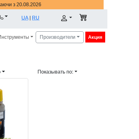
наючи з 20.08.2026
UA
|
RU
Инструменты
Производители
Акция
о
Показывать по: