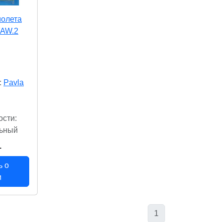
молета
FAW.2
:
Pavla
ости:
ьный
.
ь о
и
1