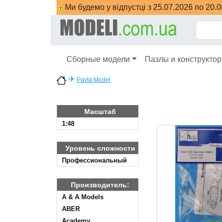
Ми будемо у відпустці з 25.07.2026 по 20.
Сборные модели
Пазлы и конструкто
✈
Pavla Model
Масштаб
1:48
Уровень сложности
Профессиональный
Производитель:
A & A Models
ABER
Academy