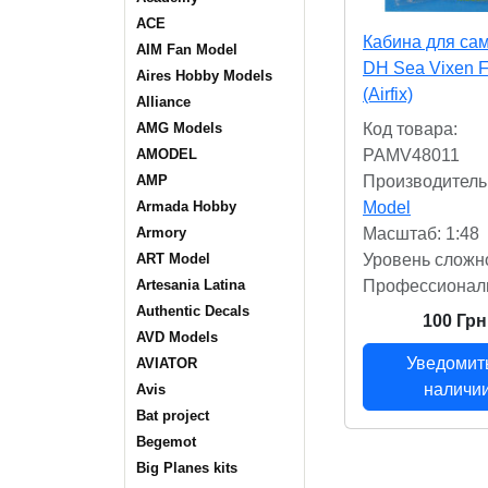
ACE
Кабина для са
AIM Fan Model
DH Sea Vixen 
Aires Hobby Models
(Airfix)
Alliance
Код товара:
AMG Models
PAMV48011
AMODEL
Производитель
AMP
Model
Armada Hobby
Масштаб: 1:48
Armory
Уровень сложн
ART Model
Профессионал
Artesania Latina
Authentic Decals
100 Грн
AVD Models
Уведомит
AVIATOR
наличи
Avis
Bat project
Begemot
Big Planes kits