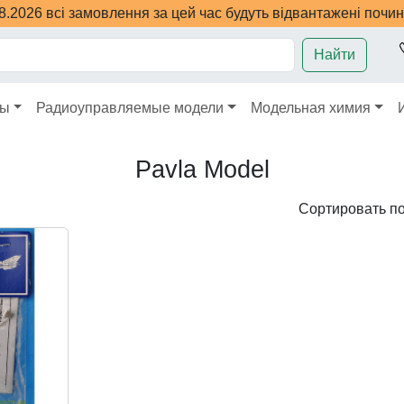
08.2026 всі замовлення за цей час будуть відвантажені почи
Найти
ры
Радиоуправляемые модели
Модельная химия
Pavla Model
Сортировать п