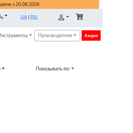
наючи з 20.08.2026
UA
|
RU
Инструменты
Производители
Акция
о
Показывать по: