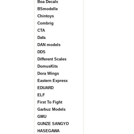
Boa Decals
BSmodelle
Chintoys
Combrig
CTA
Dafa
DAN models
DDS
Different Scales
DomusKits
Dora Wings
Eastern Express
EDUARD
ELF
First To Fight
Garbuz Models
GMU
GUNZE SANGYO
HASEGAWA