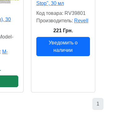
Stop", 30 мл
Код товара: RV39801
), 30
Производитель:
Revell
221 Грн.
Model-
Уведомить о
наличии
:
M-
.
1