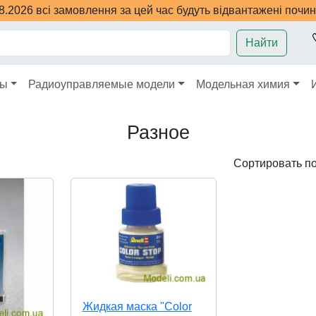
08.2026 всі замовлення за цей час будуть відвантажені почи
Найти
ры
Радиоуправляемые модели
Модельная химия
Разное
Сортировать п
Жидкая маска "Color