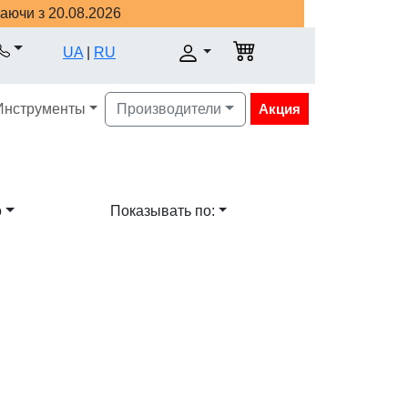
наючи з 20.08.2026
UA
|
RU
Инструменты
Производители
Акция
о
Показывать по: