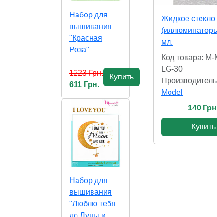
Набор для
Жидкое стекло
вышивания
(иллюминаторы
"Красная
мл.
Роза"
Код товара: M-
LG-30
1223 Грн.
Купить
Производитель
611 Грн.
Model
140 Грн
Купить
Набор для
вышивания
"Люблю тебя
до Луны и