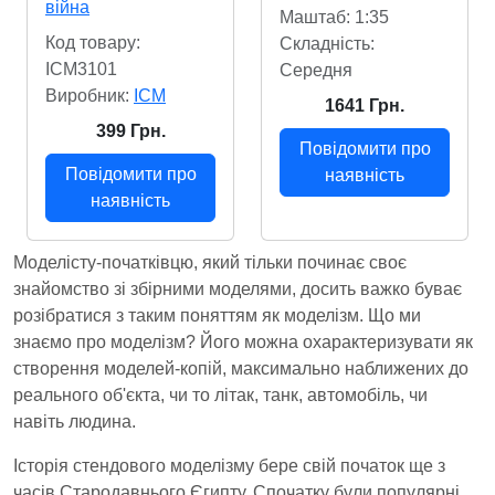
війна
Маштаб: 1:35
Код товару:
Складність:
ICM3101
Cередня
Виробник:
ICM
1641 Грн.
399 Грн.
Повідомити про
Повідомити про
наявність
наявність
Моделісту-початківцю, який тільки починає своє
знайомство зі збірними моделями, досить важко буває
розібратися з таким поняттям як моделізм. Що ми
знаємо про моделізм? Його можна охарактеризувати як
створення моделей-копій, максимально наближених до
реального об'єкта, чи то літак, танк, автомобіль, чи
навіть людина.
Історія стендового моделізму бере свій початок ще з
часів Стародавнього Єгипту. Спочатку були популярні