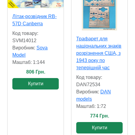
Літак-розвідник RB-
57D Canberra
Код товару:
Трафарет для
SVM14012
національних знаків
Виробник:
Sova
розрізнення США, з
Model
1943 року по
Маштаб: 1:144
теперішній час
806 Грн.
Код товару:
Купити
DAN72534
Виробник:
DAN
models
Маштаб: 1:72
774 Грн.
Купити