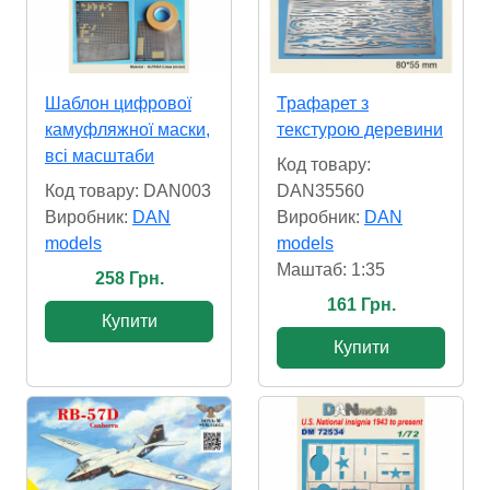
Шаблон цифрової
Трафарет з
камуфляжної маски,
текстурою деревини
всі масштаби
Код товару:
Код товару: DAN003
DAN35560
Виробник:
DAN
Виробник:
DAN
models
models
Маштаб: 1:35
258 Грн.
161 Грн.
Купити
Купити