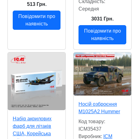
Складність:
513 Грн.
Cередня
Повідомити про
3031 Грн.
наявність
Повідомити про
наявність
Носій озброєння
M1025A2 Hummer
Набір акрилових
Код товару:
фарб для літаків
ICM35437
США, Корейська
Виробник:
ICM