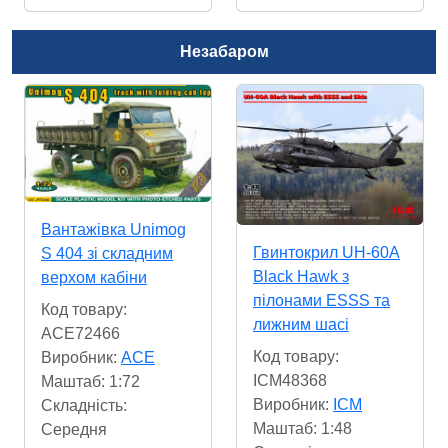
Незабаром
Вантажівка Unimog
Гвинтокрил UH-60A
S 404 зі складним
Black Hawk з
верхом кабіни
пілонами ESSS та
Код товару:
лижним шасі
ACE72466
Код товару:
Виробник:
ACE
ICM48368
Маштаб: 1:72
Виробник:
ICM
Складність:
Маштаб: 1:48
Cередня