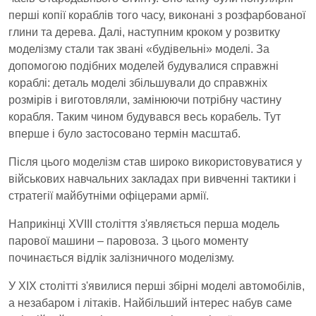
перші копії кораблів того часу, виконані з розфарбованої
глини та дерева. Далі, наступним кроком у розвитку
моделізму стали так звані «будівельні» моделі. За
допомогою подібних моделей будувалися справжні
кораблі: деталь моделі збільшували до справжніх
розмірів і виготовляли, замінюючи потрібну частину
корабля. Таким чином будувався весь корабель. Тут
вперше і було застосовано термін масштаб.
Після цього моделізм став широко використовуватися у
військових навчальних закладах при вивченні тактики і
стратегії майбутніми офіцерами армії.
Наприкінці XVIII століття з'являється перша модель
парової машини – паровоза. З цього моменту
починається відлік залізничного моделізму.
У ХІХ столітті з'явилися перші збірні моделі автомобілів,
а незабаром і літаків. Найбільший інтерес набув саме