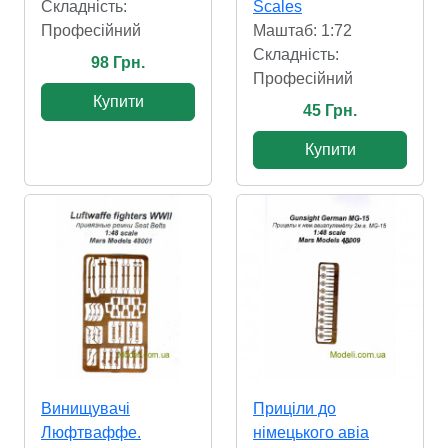
Складність:
Scales
Професійний
Маштаб: 1:72
Складність:
98 Грн.
Професійний
Купити
45 Грн.
Купити
Винищувачі
Приціли до
Люфтваффе.
німецького авіа