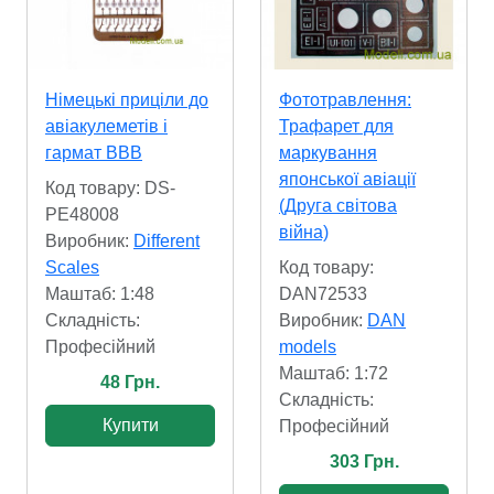
Німецькі приціли до
Фототравлення:
авіакулеметів і
Трафарет для
гармат ВВВ
маркування
японської авіації
Код товару: DS-
(Друга світова
PE48008
війна)
Виробник:
Different
Scales
Код товару:
Маштаб: 1:48
DAN72533
Складність:
Виробник:
DAN
Професійний
models
Маштаб: 1:72
48 Грн.
Складність:
Купити
Професійний
303 Грн.