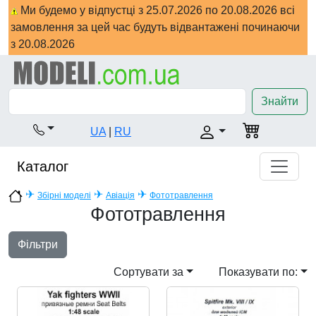
Ми будемо у відпустці з 25.07.2026 по 20.08.2026 всі
замовлення за цей час будуть відвантажені починаючи
з 20.08.2026
Знайти
UA
|
RU
Каталог
✈
✈
✈
Збірні моделі
Авіація
Фототравлення
Фототравлення
Фільтри
Сортувати за
Показувати по: