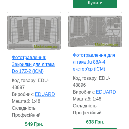
Купити
Фототравлення для
Фототравлення:
літака Ju 88A-4
Закрилки для літака
екстер'єр (ICM)
Do 17Z-2 (ICM)
Код товару: EDU-
Код товару: EDU-
48896
48897
Виробник:
EDUARD
Виробник:
EDUARD
Маштаб: 1:48
Маштаб: 1:48
Складність:
Складність:
Професійний
Професійний
638 Грн.
549 Грн.