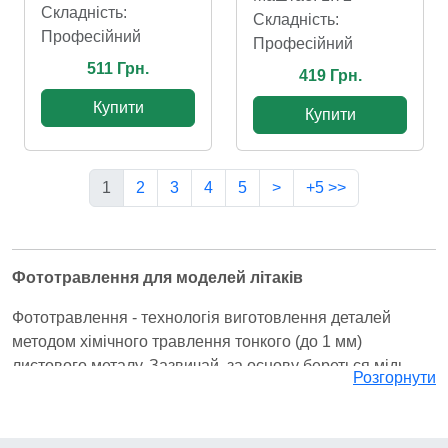
Складність:
Складність:
Професійний
Професійний
511 Грн.
419 Грн.
Купити
Купити
1
2
3
4
5
>
+5 >>
Фототравлення для моделей літаків
Фототравлення - технологія виготовлення деталей
методом хімічного травлення тонкого (до 1 мм)
листового металу. Зазвичай, за основу береться мідь
Розгорнути
або сплав металів.
Фототравлення (травленка, афтермаркет)