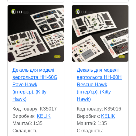
Декаль для моделі
Декаль для моделі
вертольота HH-60G
вертольота HH-60H
Pave Hawk
Rescue Hawk
(інтер'єр), (Kitty
(інтер'єр), (Kitty
Hawk)
Hawk)
Код товару: K35017
Код товару: K35016
Виробник:
KELIK
Виробник:
KELIK
Маштаб: 1:35
Маштаб: 1:35
Складність:
Складність: