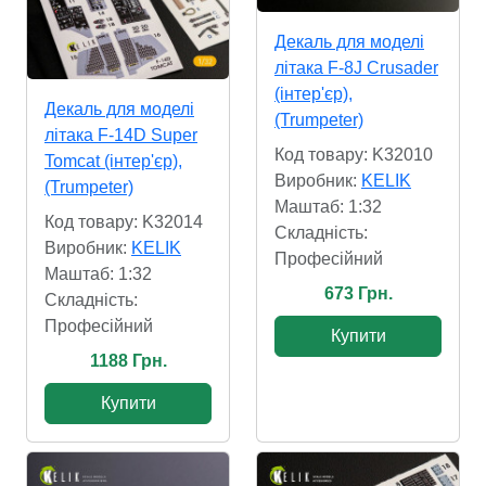
Декаль для моделі
літака F-8J Crusader
(інтер'єр),
Декаль для моделі
(Trumpeter)
літака F-14D Super
Код товару: K32010
Tomcat (інтер'єр),
Виробник:
KELIK
(Trumpeter)
Маштаб: 1:32
Код товару: K32014
Складність:
Виробник:
KELIK
Професійний
Маштаб: 1:32
673 Грн.
Складність:
Професійний
Купити
1188 Грн.
Купити