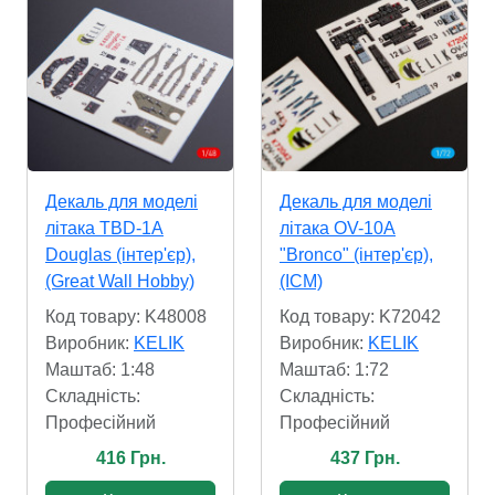
Декаль для моделі
Декаль для моделі
літака TBD-1A
літака OV-10A
Douglas (інтер'єр),
"Bronco" (інтер'єр),
(Great Wall Hobby)
(ICM)
Код товару: K48008
Код товару: K72042
Виробник:
KELIK
Виробник:
KELIK
Маштаб: 1:48
Маштаб: 1:72
Складність:
Складність:
Професійний
Професійний
416 Грн.
437 Грн.