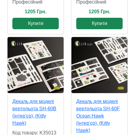
Професійний
Професійний
1205 Грн.
1205 Грн.
Купити
Купити
Декаль для моделі
Декаль для моделі
вертольота SH-60B
вертольота SH-60F
(інтер'єр), (Kitty
Ocean Hawk
Hawk)
(інтер'єр), (Kitty
Hawk)
Код товару: K35013