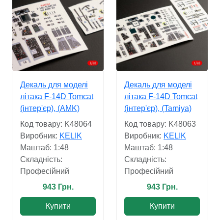
Декаль для моделі
Декаль для моделі
літака F-14D Tomcat
літака F-14D Tomcat
(інтер'єр), (AMK)
(інтер'єр), (Tamiya)
Код товару: K48064
Код товару: K48063
Виробник:
KELIK
Виробник:
KELIK
Маштаб: 1:48
Маштаб: 1:48
Складність:
Складність:
Професійний
Професійний
943 Грн.
943 Грн.
Купити
Купити