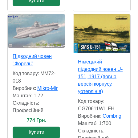
Купити
Підводний човен
Німецький
"Форель"
підводний човен U-
Код товару: MM72-
151, 1917 (повна
018
версія корпусу,
Виробник:
Mikro-Mir
уотерлінія)
Маштаб: 1:72
Код товару:
Складність:
CG70611WL-FH
Професійний
Виробник:
Combrig
774 Грн.
Маштаб: 1:700
Складність:
Купити