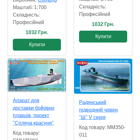
Складність:
Маштаб: 1:700
Професійний
Складність:
Професійний
1032 Грн.
1032 Грн.
Купити
Купити
Апарат для
Радянський
доставки бойових
підводний човен
плавців, проект
"Щ" V серія
"Спляча красуня"
Код товару: MM350-
Код товару:
011