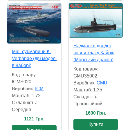
Надмалі підводні
Міні-субмарини K-
човни класу Кайрю
Verbände (дві моделі
(Морський дракон)
в наборі)
Код товару:
Код товару:
GMU35002
ICMS020
Виробник:
GMU
Виробник:
ICM
Маштаб: 1:35
Маштаб: 1:72
Складність:
Складність:
Професійний
Cередня
1600 Грн.
1121 Грн.
Купити