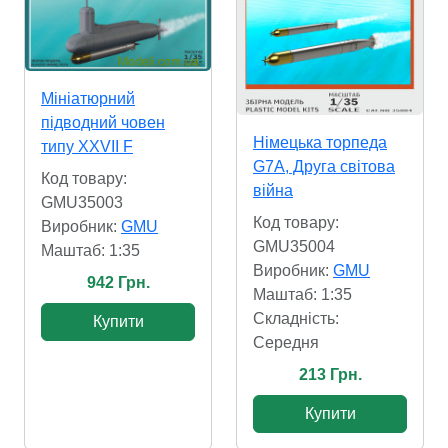
Мініатюрний
підводний човен
Німецька торпеда
типу XXVII F
G7A, Друга світова
Код товару:
війна
GMU35003
Код товару:
Виробник:
GMU
GMU35004
Маштаб: 1:35
Виробник:
GMU
942 Грн.
Маштаб: 1:35
Складність:
Купити
Cередня
213 Грн.
Купити