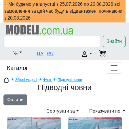
Ми будемо у відпустці з 25.07.2026 по 20.08.2026 всі
замовлення за цей час будуть відвантажені починаючи
з 20.08.2026
Знайти
UA
|
RU
Каталог
✈
✈
✈
Збірні моделі
Флот
Підводні човни
Підводні човни
Фільтри
Сортувати за
Показувати по: