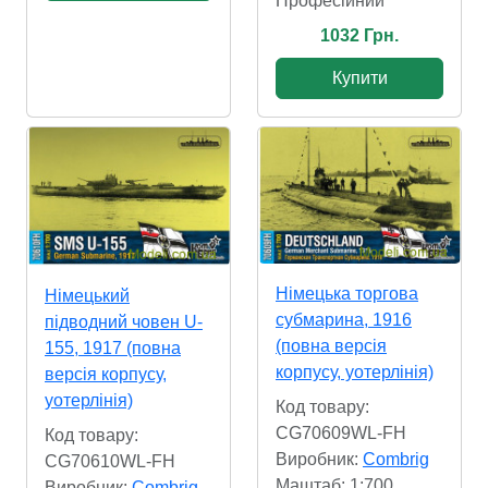
Професійний
1032 Грн.
Купити
Німецька торгова
Німецький
субмарина, 1916
підводний човен U-
(повна версія
155, 1917 (повна
корпусу, уотерлінія)
версія корпусу,
уотерлінія)
Код товару:
CG70609WL-FH
Код товару:
Виробник:
Combrig
CG70610WL-FH
Маштаб: 1:700
Виробник:
Combrig