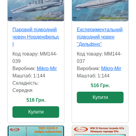
Паровий підводний
Експериментальний
човен Норденфельд
підводний човен
I
"Дельфіно"
Код товару: MM144-
Код товару: MM144-
039
037
Виробник:
Mikro-Mir
Виробник:
Mikro-Mir
Маштаб: 1:144
Маштаб: 1:144
Складність:
516 Грн.
Cередня
Купити
516 Грн.
Купити