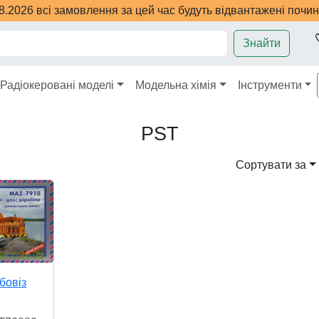
08.2026 всі замовлення за цей час будуть відвантажені почи
Знайти
Радіокеровані моделі
Модельна хімія
Інструменти
PST
Сортувати за
бовіз