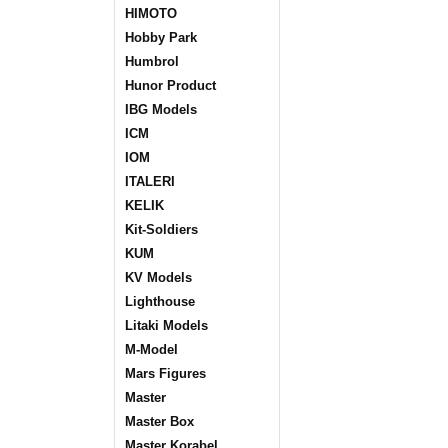
HIMOTO
Hobby Park
Humbrol
Hunor Product
IBG Models
ICM
IOM
ITALERI
KELIK
Kit-Soldiers
KUM
KV Models
Lighthouse
Litaki Models
M-Model
Mars Figures
Master
Master Box
Master Korabel