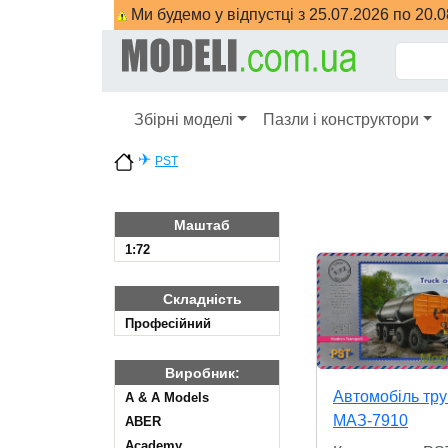
Ми будемо у відпустці з 25.07.2026 по 20.
Збірні моделі
Пазли і конструктори
✈
PST
Маштаб
1:72
Складність
Професійний
Виробник:
Автомобіль тру
A & A Models
МАЗ-7910
ABER
Academy