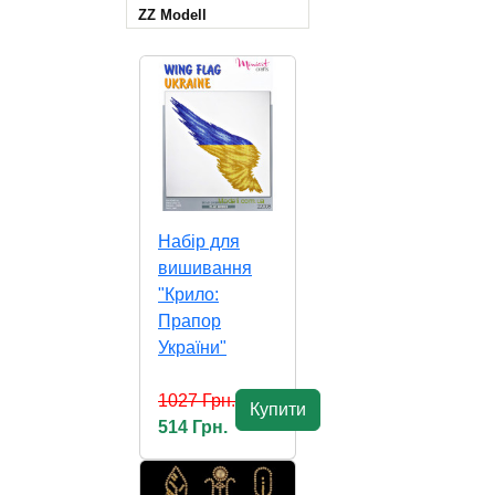
ZZ Modell
Набір для
вишивання
"Крило:
Прапор
України"
1027 Грн.
Купити
514 Грн.