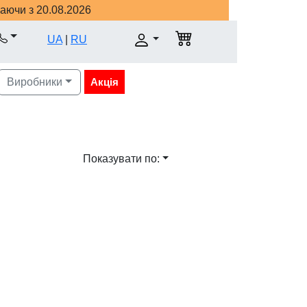
наючи з 20.08.2026
UA
|
RU
Виробники
Акція
Показувати по: