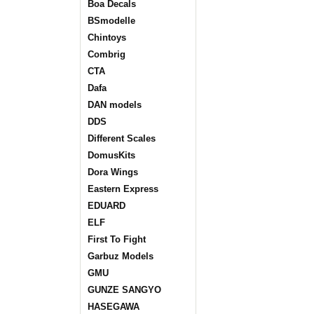
Boa Decals
BSmodelle
Chintoys
Combrig
CTA
Dafa
DAN models
DDS
Different Scales
DomusKits
Dora Wings
Eastern Express
EDUARD
ELF
First To Fight
Garbuz Models
GMU
GUNZE SANGYO
HASEGAWA