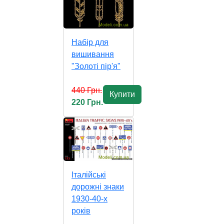
Набір для
вишивання
"Золоті пір'я"
440 Грн.
Купити
220 Грн.
Італійські
дорожні знаки
1930-40-х
років