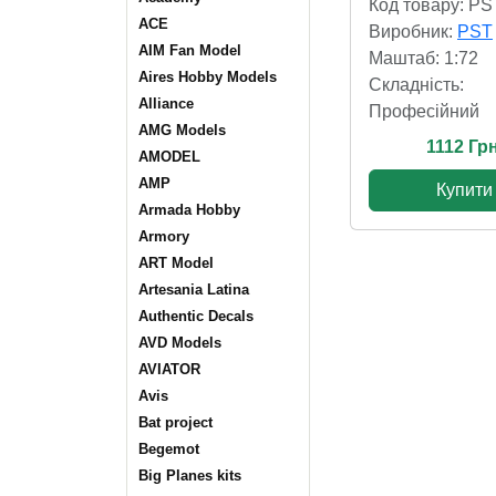
Код товару: P
ACE
Виробник:
PST
AIM Fan Model
Маштаб: 1:72
Aires Hobby Models
Складність:
Alliance
Професійний
AMG Models
1112 Грн
AMODEL
AMP
Купити
Armada Hobby
Armory
ART Model
Artesania Latina
Authentic Decals
AVD Models
AVIATOR
Avis
Bat project
Begemot
Big Planes kits