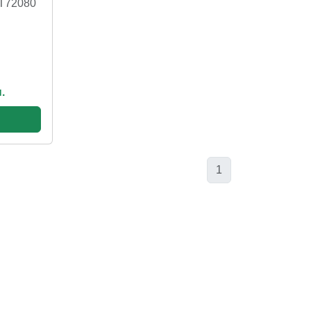
ST72080
.
1