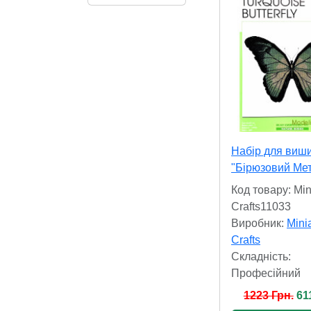
Набір для виш
"Бірюзовий Мет
Код товару: Mini
Crafts11033
Виробник:
Minia
Crafts
Складність:
Професійний
1223 Грн.
61