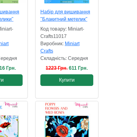
ишивання
Набір для вишивання
елики"
"Блакитний метелик"
iniart-
Код товару: Miniart-
Crafts11017
niart
Виробник:
Miniart
Crafts
Cередня
Складність: Cередня
16 Грн.
1223 Грн.
611 Грн.
ти
Купити