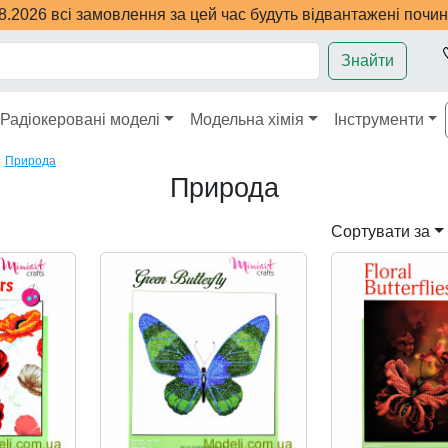
08.2026 всі замовлення за цей час будуть відвантажені почи
Знайти
Радіокеровані моделі
Модельна хімія
Інструменти
✈
Природа
Природа
Сортувати за