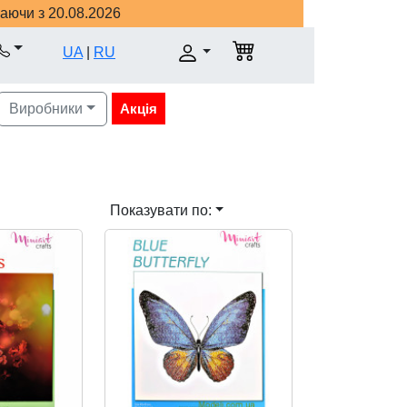
наючи з 20.08.2026
UA
|
RU
Виробники
Акція
Показувати по: