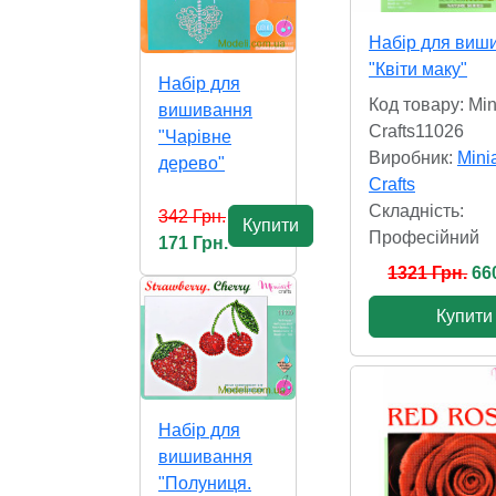
Набір для виш
"Квіти маку"
Набір для
Код товару: Mini
вишивання
Crafts11026
"Чарівне
Виробник:
Minia
дерево"
Crafts
Складність:
342 Грн.
Купити
Професійний
171 Грн.
1321 Грн.
66
Купити
Набір для
вишивання
"Полуниця.