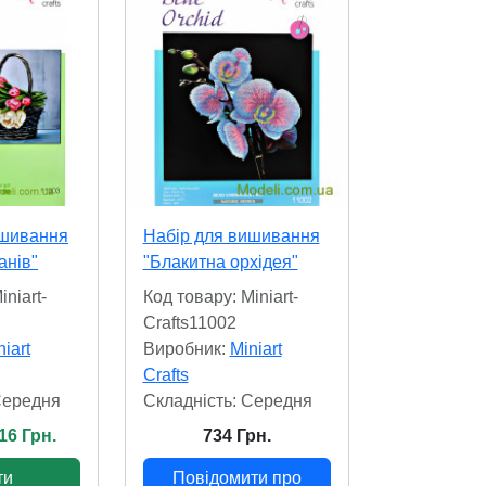
ишивання
Набір для вишивання
анів"
"Блакитна орхідея"
iniart-
Код товару: Miniart-
Crafts11002
niart
Виробник:
Miniart
Crafts
Cередня
Складність: Cередня
16 Грн.
734 Грн.
ти
Повідомити про