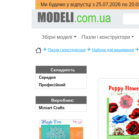
Ми будемо у відпустці з 25.07.2026 по 20.
Збірні моделі
Пазли і конструктори
✈
✈
Пазли і конструктори
Набори для вишивання
Складність
Cередня
Професійний
Виробник:
Miniart Crafts