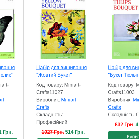
ивання
Набір для вишивання
Набір для в
елик"
"Жовтий Букет"
"Букет Тюльп
art-
Код товару: Miniart-
Код товару: M
Crafts11027
Crafts11003
rt
Виробник:
Miniart
Виробник:
Mi
Crafts
Crafts
Складність:
Складність: 
Професійний
832 Грн.
4
1 Грн.
1027 Грн.
514 Грн.
Купи