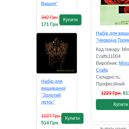
Вишня"
342 Грн.
Купити
171 Грн.
Набір для виш
"Червона Троя
Код товару: Mini
Crafts11004
Виробник:
Minia
Crafts
Складність:
Набір для
Професійний
вишивання
1223 Грн.
61
"Золотий
лотос"
Купити
1027 Грн.
Купити
514 Грн.