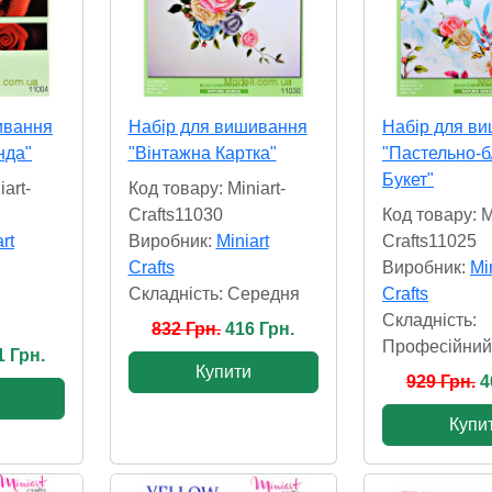
ивання
Набір для вишивання
Набір для в
нда"
"Вінтажна Картка"
"Пастельно-б
Букет"
art-
Код товару: Miniart-
Crafts11030
Код товару: M
rt
Виробник:
Miniart
Crafts11025
Crafts
Виробник:
Mi
Складність: Cередня
Crafts
Складність:
832 Грн.
416 Грн.
Професійний
1 Грн.
Купити
929 Грн.
4
Купи