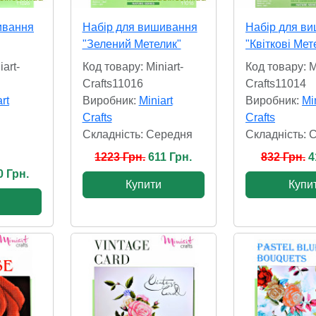
ивання
Набір для вишивання
Набір для в
"Зелений Метелик"
"Квіткові Мет
art-
Код товару: Miniart-
Код товару: M
Crafts11016
Crafts11014
rt
Виробник:
Miniart
Виробник:
Mi
Crafts
Crafts
Складність: Cередня
Складність: 
1223 Грн.
611 Грн.
832 Грн.
4
0 Грн.
Купити
Купи