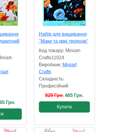
ишивання
Набір для вишивання
лакитний
"Маки та дикі троянди"
Код товару: Miniart-
iniart-
Crafts11024
Виробник:
Miniart
niart
Crafts
Складність:
Професійний
929 Грн.
465 Грн.
65 Грн.
Купити
ти