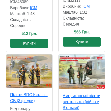
ICM32117
ICM48089
Виробник:
ICM
Виробник:
ICM
Маштаб: 1:32
Маштаб: 1:48
Складність:
Складність:
Cередня
Cередня
566 Грн.
512 Грн.
Купити
Купити
Пілоти ВПС Китаю II
Американські пілоти
СВ (3 фігури)
вертольота (війна у
В'єтнамі)
Код товару: