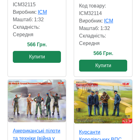
ICM32115
Код товару:
Виробник:
ICM
ICM32114
Маштаб: 1:32
Виробник:
ICM
Складність:
Маштаб: 1:32
Cередня
Складність:
Cередня
566 Грн.
566 Грн.
Купити
Купити
Американські пілоти
Курсанти
та техніки (війна у
Королівських ВПС