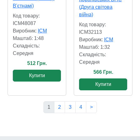
В'єтнамі)
(Друга світова
війна)
Код товару:
ICM48087
Код товару:
Виробник:
ICM
ICM32113
Маштаб: 1:48
Виробник:
ICM
Складність:
Маштаб: 1:32
Cередня
Складність:
Cередня
512 Грн.
566 Грн.
Купити
Купити
1
2
3
4
>