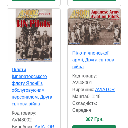
Пілоти японської
армії, Друга світова
війна
Пілоти
Код товару:
Імператорського
AVI48001
флоту Японії з
Виробник:
AVIATOR
обслуговуючим
Маштаб: 1:48
персоналом, Друга
Складність:
світова війна
Cередня
Код товару:
387 Грн.
AVI48002
Виробник:
AVIATOR