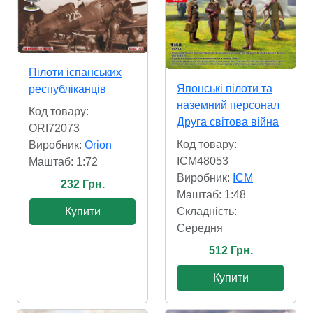
Пілоти іспанських
Японські пілоти та
республіканців
наземний персонал
Код товару:
Друга світова війна
ORI72073
Код товару:
Виробник:
Orion
ICM48053
Маштаб: 1:72
Виробник:
ICM
232 Грн.
Маштаб: 1:48
Купити
Складність:
Cередня
512 Грн.
Купити