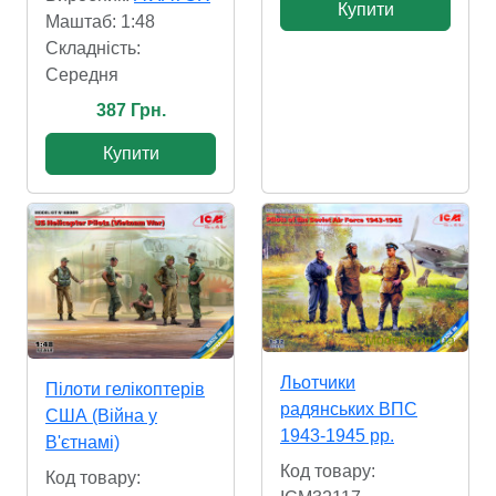
Купити
Маштаб: 1:48
Складність:
Cередня
387 Грн.
Купити
Льотчики
Пілоти гелікоптерів
радянських ВПС
США (Війна у
1943-1945 рр.
В'єтнамі)
Код товару:
Код товару: