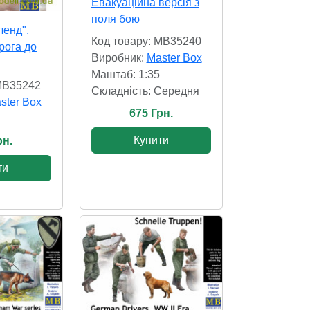
Евакуаційна версія з
поля бою
ленд",
Код товару: MB35240
рога до
Виробник:
Master Box
Маштаб: 1:35
 MB35242
Складність: Cередня
ster Box
675 Грн.
Купити
рн.
ти