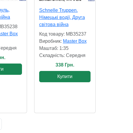
уль,
Schnelle Truppen.
війна
Німецькі водії, Друга
світова війна
 MB35238
ster Box
Код товару: MB35237
Виробник:
Master Box
Cередня
Маштаб: 1:35
Складність: Cередня
рн.
338 Грн.
ти
Купити