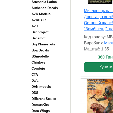
Artesania Latina
Authentic Decals
Мисливець на з
AVD Models
Дорога до волі!
AVIATOR
Останній шанс!
Avis
"Зомбіленд", н
Bat project
Код товару: M
Begemot
Виробник:
Mast
Big Planes kits
Маштаб: 1:35
Boa Decals
BSmodelle
360 Грн
Chintoys
Купити
Combrig
CTA
Dafa
DAN models
DDS
Different Scales
DomusKits
Dora Wings