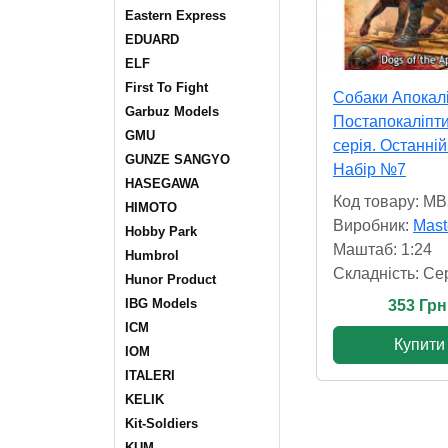
Eastern Express
EDUARD
ELF
First To Fight
Собаки Апокалі
Garbuz Models
Постапокаліпт
GMU
серія. Останній 
GUNZE SANGYO
Набір №7
HASEGAWA
Код товару: M
HIMOTO
Виробник:
Mast
Hobby Park
Маштаб: 1:24
Humbrol
Складність: Cе
Hunor Product
IBG Models
353 Грн
ICM
Купити
IOM
ITALERI
KELIK
Kit-Soldiers
KUM