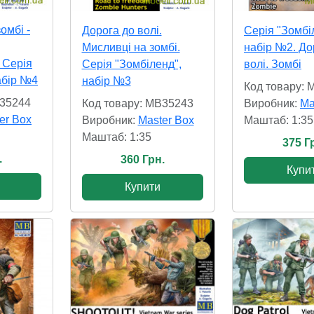
омбі -
Дорога до волі.
Серія "Зомбі
Мисливці на зомбі.
набір №2. До
 Серія
Серія "Зомбіленд",
волі. Зомбі
абір №4
набір №3
Код товару:
B35244
Код товару: MB35243
Виробник:
Ma
er Box
Виробник:
Master Box
Маштаб: 1:35
Маштаб: 1:35
375 Г
.
360 Грн.
Купи
Купити