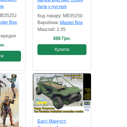
ік
битв у пустелі
 MB35252
Код товару: MB35250
ster Box
Виробник:
Master Box
Маштаб: 1:35
Cередня
488 Грн.
рн.
Купити
ти
Баггі Мангуст.