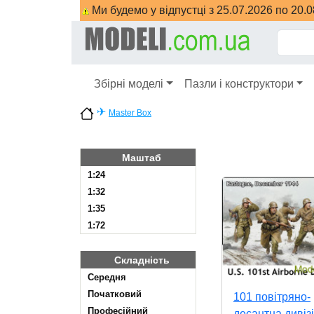
Ми будемо у відпустці з 25.07.2026 по 20.
Збірні моделі
Пазли і конструктори
✈
Master Box
Маштаб
1:24
1:32
1:35
1:72
Складність
Cередня
Початковий
101 повітряно-
Професійний
десантна дивіз