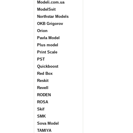
Modeli.com.ua
ModelSvit
Northstar Models
OKB Grigorov
Orion
Pavla Model
Plus model
Print Scale
PST
Quickboost
Red Box
Reskit
Revell
RODEN
ROSA
Skif
SMK
Sova Model
TAMIYA