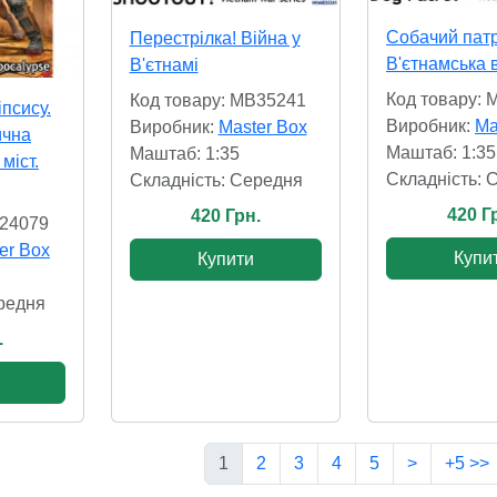
Собачий патр
Перестрілка! Війна у
В'єтнамська 
В'єтнамі
Код товару:
Код товару: MB35241
псису.
Виробник:
Ma
Виробник:
Master Box
ична
Маштаб: 1:35
Маштаб: 1:35
міст.
Складність: 
Складність: Cередня
420 Г
420 Грн.
B24079
er Box
Купи
Купити
редня
.
1
2
3
4
5
>
+5 >>