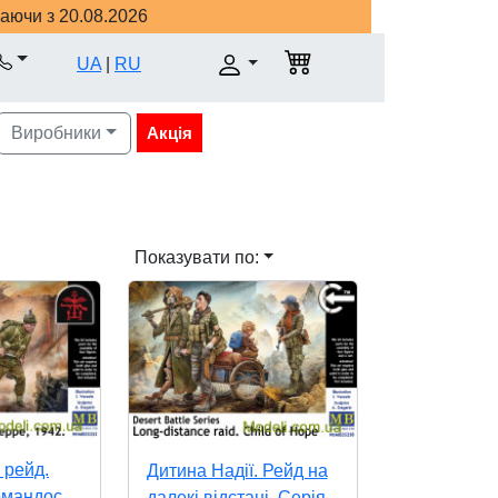
наючи з 20.08.2026
UA
|
RU
Виробники
Акція
Показувати по:
 рейд.
Дитина Надії. Рейд на
омандос,
далекі відстані. Серія