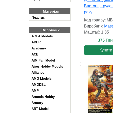
Бастонь, груде
Матеріал
року
Пластик
Код товару: M
Виробник:
Mast
Виробник:
Маштаб: 1:35
A & A Models
375 Грн
ABER
Academy
Купити
ACE
AIM Fan Model
Aires Hobby Models
Alliance
AMG Models
AMODEL
AMP
Armada Hobby
Armory
ART Model