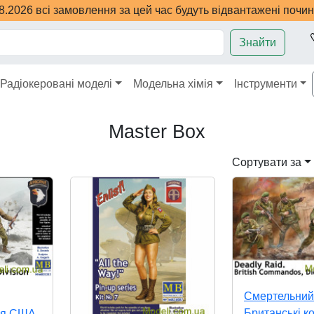
08.2026 всі замовлення за цей час будуть відвантажені почи
Знайти
Радіокеровані моделі
Модельна хімія
Інструменти
Master Box
Сортувати за
Смертельний
Британські к
ія США.