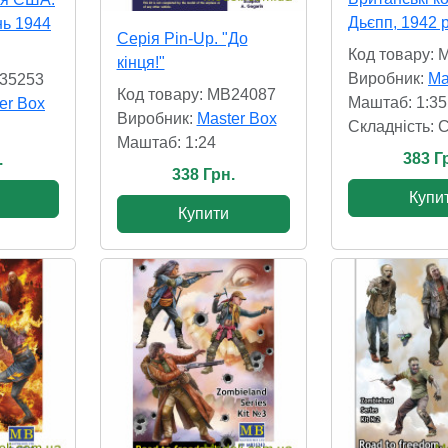
Дьєпп, 1942 р
нь 1944
Серія Pin-Up. "До
Код товару:
кінця!"
Виробник:
Ma
B35253
Код товару: MB24087
Маштаб: 1:35
er Box
Виробник:
Master Box
Складність: 
Маштаб: 1:24
383 Г
.
338 Грн.
Купи
Купити