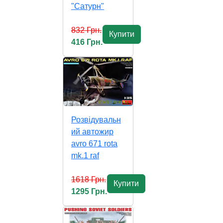
"Сатурн"
832 Грн.
Купити
416 Грн.
Розвідувальн
ий автожир
avro 671 rota
mk.1 raf
1618 Грн.
Купити
1295 Грн.