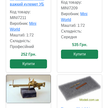
Код товару:
важкий кулемет УБ
MINI7209
Код товару:
Виробник:
Mini
MINI7211
World
Виробник:
Mini
Маштаб: 1:72
World
Складність:
Маштаб: 1:72
Cередня
Складність:
535 Грн.
Професійний
Купити
252 Грн.
Купити