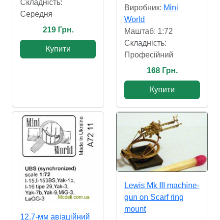
Складність:
Виробник:
Mini
Cередня
World
219 Грн.
Маштаб: 1:72
Складність:
Купити
Професійний
168 Грн.
Купити
Lewis Mk III machine-
gun on Scarf ring
mount
12,7-мм авіаційний