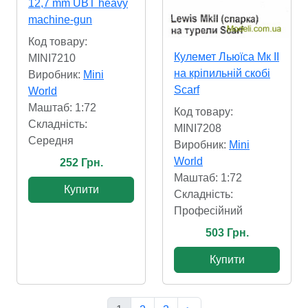
12,7 mm UBT heavy
machine-gun
Код товару:
Кулемет Льюїса Мк II
MINI7210
на кріпильній скобі
Виробник:
Mini
Scarf
World
Маштаб: 1:72
Код товару:
Складність:
MINI7208
Cередня
Виробник:
Mini
World
252 Грн.
Маштаб: 1:72
Купити
Складність:
Професійний
503 Грн.
Купити