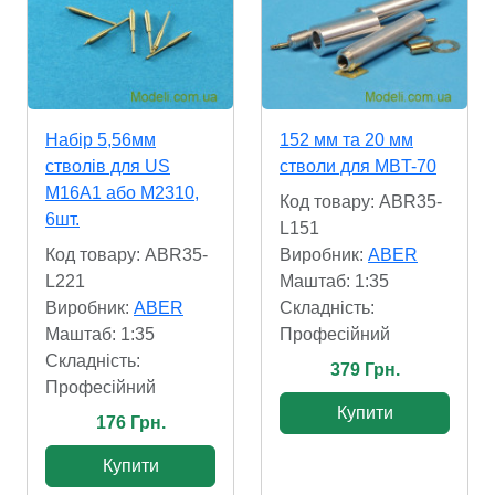
Набір 5,56мм
152 мм та 20 мм
стволів для US
стволи для MBT-70
M16A1 або M2310,
Код товару: ABR35-
6шт.
L151
Код товару: ABR35-
Виробник:
ABER
L221
Маштаб: 1:35
Виробник:
ABER
Складність:
Маштаб: 1:35
Професійний
Складність:
379 Грн.
Професійний
Купити
176 Грн.
Купити