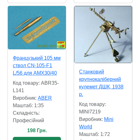
Французький 105 мм
ствол CN-105-F1
Станковий
L/56 для AMX30/40
крупнокаліберний
Код товару: ABR35-
кулемет ДШК, 1938
L141
р.
Виробник:
ABER
Код товару:
Маштаб: 1:35
MINI7219
Складність:
Виробник:
Mini
Професійний
World
198 Грн.
Маштаб: 1:72