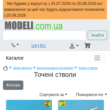
Ми будемо у відпустці з 25.07.2026 по 20.08.2026 всі
замовлення за цей час будуть відвантажені починаючи
з 20.08.2026
Знайти
UA
|
RU
Каталог
✈
✈
✈
Збірні моделі
Бронетехніка й артилерія
Точені стволи
Точені стволи
Фільтри
Сортувати за
Показувати по: