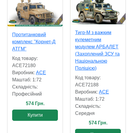
Тигр-М з важким
Протитанковий
кулеметним
комплекс "Корнет-Д
модулем АРБАЛЕТ
АТГМ"
(Захоплений ЗСУ та
Код товару:
Національною
ACE72180
Поліцією)
Виробник:
ACE
Код товару:
Маштаб: 1:72
ACE72188
Складність:
Виробник:
ACE
Професійний
Маштаб: 1:72
574 Грн.
Складність:
Cередня
Купити
574 Грн.