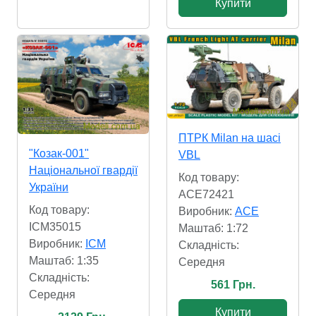
Купити
ПТРК Milan на шасі
"Козак-001"
VBL
Національної гвардії
Код товару:
України
ACE72421
Код товару:
Виробник:
ACE
ICM35015
Маштаб: 1:72
Виробник:
ICM
Складність:
Маштаб: 1:35
Cередня
Складність:
561 Грн.
Cередня
Купити