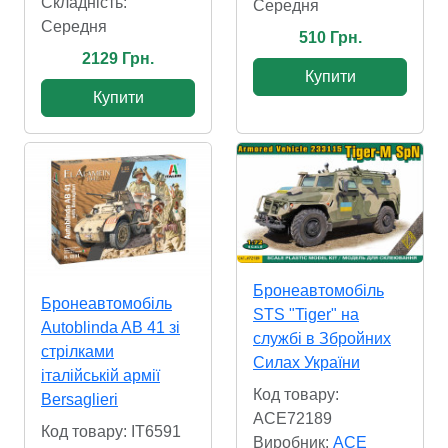
Складність:
Cередня
Cередня
510 Грн.
2129 Грн.
Купити
Купити
Бронеавтомобіль
Бронеавтомобіль
STS "Tiger" на
Autoblinda AB 41 зі
службі в Збройних
стрілками
Силах України
італійській армії
Код товару:
Bersaglieri
ACE72189
Код товару: IT6591
Виробник:
ACE