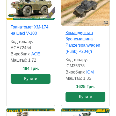
Гранатомет XM-174
Командирська
на шасі V-100
бронемашина
Код товару:
Panzerspahwagen
ACE72454
(Funk) P204(f)
Виробник:
ACE
Код товару:
Маштаб: 1:72
ICM35378
484 Грн.
Виробник:
ICM
Маштаб: 1:35
Купити
1625 Грн.
Купити