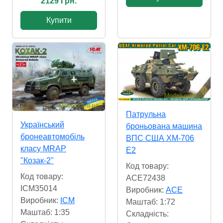
2129 Грн.
Купити
Патрульна
Український
броньована машина
бронеавтомобіль
ВПС США XM-706
класу MRAP
E2
"Козак-2"
Код товару:
Код товару:
ACE72438
ICM35014
Виробник:
ACE
Виробник:
ICM
Маштаб: 1:72
Маштаб: 1:35
Складність: