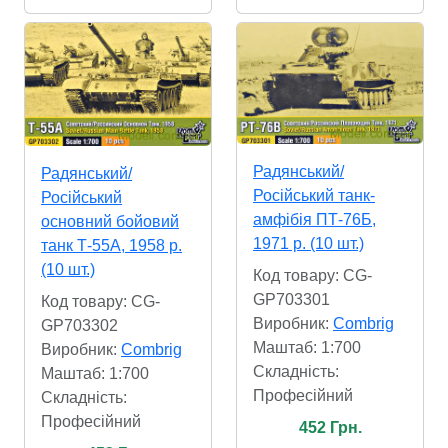
Радянський/
Радянський/
Російський танк-
Російський
амфібія ПТ-76Б,
основний бойовий
1971 р. (10 шт.)
танк Т-55А, 1958 р.
(10 шт.)
Код товару: CG-
GP703301
Код товару: CG-
Виробник:
Combrig
GP703302
Маштаб: 1:700
Виробник:
Combrig
Складність:
Маштаб: 1:700
Професійний
Складність:
Професійний
452 Грн.