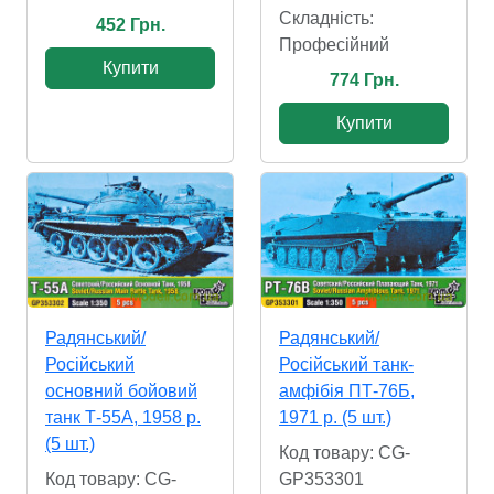
Складність:
452 Грн.
Професійний
Купити
774 Грн.
Купити
Радянський/
Радянський/
Російський
Російський танк-
основний бойовий
амфібія ПТ-76Б,
танк Т-55А, 1958 р.
1971 р. (5 шт.)
(5 шт.)
Код товару: CG-
Код товару: CG-
GP353301