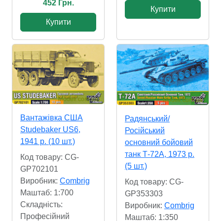
452 Грн.
Купити
Купити
Вантажівка США
Радянський/
Studebaker US6,
Російський
1941 р. (10 шт.)
основний бойовий
танк Т-72А, 1973 р.
Код товару: CG-
(5 шт.)
GP702101
Виробник:
Combrig
Код товару: CG-
Маштаб: 1:700
GP353303
Складність:
Виробник:
Combrig
Професійний
Маштаб: 1:350