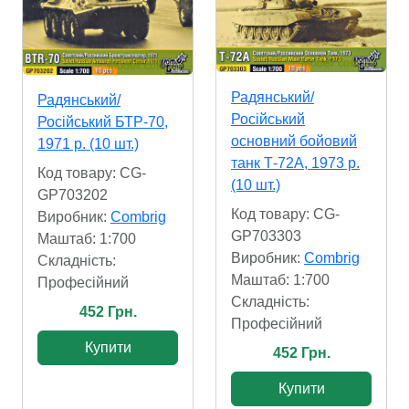
Радянський/
Радянський/
Російський
Російський БТР-70,
основний бойовий
1971 р. (10 шт.)
танк Т-72А, 1973 р.
Код товару: CG-
(10 шт.)
GP703202
Код товару: CG-
Виробник:
Combrig
GP703303
Маштаб: 1:700
Виробник:
Combrig
Складність:
Маштаб: 1:700
Професійний
Складність:
452 Грн.
Професійний
Купити
452 Грн.
Купити