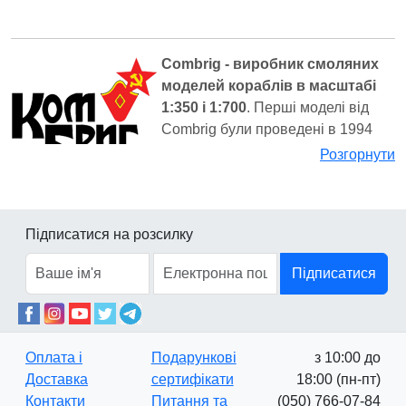
Combrig - виробник смоляних
моделей кораблів в масштабі
1:350 і 1:700
. Перші моделі від
Combrig були проведені в 1994
році - це були броньовані машини
Розгорнути
в масштабі 1/35, виготовлені зі
смоли. Через рік Комбриг випустив в продаж модель
корабля в масштабі 1/700. Чисто символічно, це був
Підписатися на розсилку
перший російський броненосець Петро Великий, який
змінив безліч кораблів російсько-японської війни, ВМФ
Підписатися
СРСР і іноземних держав, з 1866 по наші дні.
Розмір і якість виготовлення деталей моделі визначають
вартість набору. Як правило, модель певного корабля
Оплата і
Подарункові
з 10:00 до
виконується в двох варіантах: повному і до ватерлінії,
Доставка
сертифікати
18:00 (пн-пт)
який стоїть на 15-30% дешевше (є можливість трохи
Контакти
Питання та
(050) 766-07-84
заощадити). В асортименті виробника Комбриг есмінці,