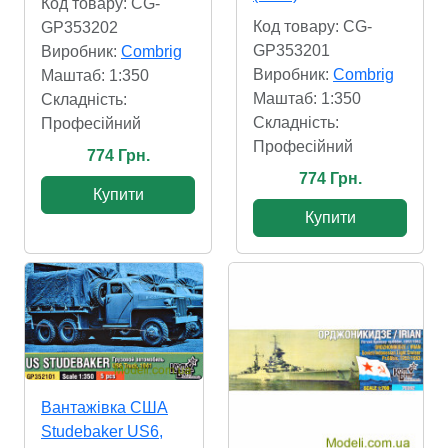
Код товару: CG-
Код товару: CG-
GP353202
GP353201
Виробник:
Combrig
Виробник:
Combrig
Маштаб: 1:350
Маштаб: 1:350
Складність:
Складність:
Професійний
Професійний
774 Грн.
774 Грн.
Купити
Купити
Вантажівка США
Studebaker US6,