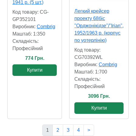
1941 р. (5 шт.)
Легкий крейсер
Код товару: CG-
проекту 68біс
GP352101
"Орджонікідзе"/"Irian",
Виробник:
Combrig
1952/1963 р. (корпус
Маштаб: 1:350
по уотерлінію)
Складність:
Професійний
Код товару:
CG70392WL
774 Грн.
Виробник:
Combrig
Купити
Маштаб: 1:700
Складність:
Професійний
3096 Грн.
Купити
1
2
3
4
>