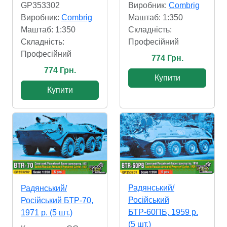
GP353302
Виробник:
Combrig
Виробник:
Combrig
Маштаб: 1:350
Маштаб: 1:350
Складність:
Складність:
Професійний
Професійний
774 Грн.
774 Грн.
Купити
Купити
Радянський/
Радянський/
Російський
Російський БТР-70,
БТР-60ПБ, 1959 р.
1971 р. (5 шт.)
(5 шт.)