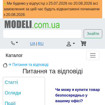
Ми будемо у відпустці з 25.07.2026 по 20.08.2026 всі
замовлення за цей час будуть відвантажені починаючи
з 20.08.2026
Знайти
UA
|
RU
Каталог
✈ Питання та відповіді
Питання та відповіді
Статті
Чи можу я купити товар
Огляди
безпосередньо у
вашому офісі?
Події