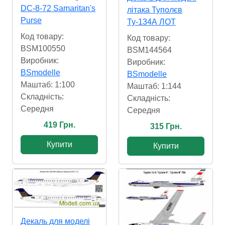
DC-8-72 Samaritan's
літака Туполєв
Purse
Ту-134А ЛОТ
Код товару:
Код товару:
BSM100550
BSM144564
Виробник:
Виробник:
BSmodelle
BSmodelle
Маштаб: 1:100
Маштаб: 1:144
Складність:
Складність:
Cередня
Cередня
419 Грн.
315 Грн.
Купити
Купити
Декаль для моделі