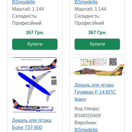
BSmodelle
BSmodelle
Маштаб: 1:144
Маштаб: 1:144
Складність:
Складність:
Професійний
Професійний
367 Грн.
367 Грн.
Купити
Купити
Декаль для літака
Грумман F-14 ВПС
Ірану
Код товару:
BSM320409
Декаль для літака
Виробник:
Боїнг 737-800
BSmodelle