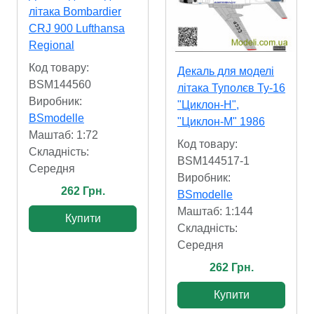
літака Bombardier
CRJ 900 Lufthansa
Regional
Код товару:
Декаль для моделі
BSM144560
літака Туполєв Ту-16
Виробник:
"Циклон-Н",
BSmodelle
"Циклон-М" 1986
Маштаб: 1:72
Код товару:
Складність:
BSM144517-1
Cередня
Виробник:
262 Грн.
BSmodelle
Маштаб: 1:144
Купити
Складність:
Cередня
262 Грн.
Купити