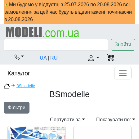
Ми будемо у відпустці з 25.07.2026 по 20.08.2026 всі
замовлення за цей час будуть відвантажені починаючи
з 20.08.2026
Знайти
UA
|
RU
Каталог
✈
BSmodelle
BSmodelle
Фільтри
Сортувати за
Показувати по: