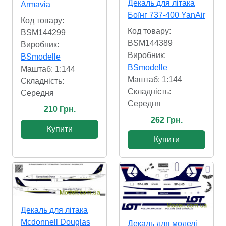
Декаль для літака
Armavia
Боїнг 737-400 YanAir
Код товару:
Код товару:
BSM144299
BSM144389
Виробник:
Виробник:
BSmodelle
BSmodelle
Маштаб: 1:144
Маштаб: 1:144
Складність:
Складність:
Cередня
Cередня
210 Грн.
262 Грн.
Купити
Купити
Декаль для літака
Mcdonnell Douglas
Декаль для моделі