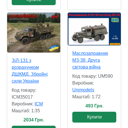
Маслозаправник
МЗ-38, Друга
ЗіЛ-131 з
світова війна
розрахунком
ДШКМД, Збройні
Код товару: UM590
сили України
Виробник:
Unimodels
Код товару:
Маштаб: 1:72
ICM35017
Виробник:
ICM
493 Грн.
Маштаб: 1:35
Купити
2034 Грн.