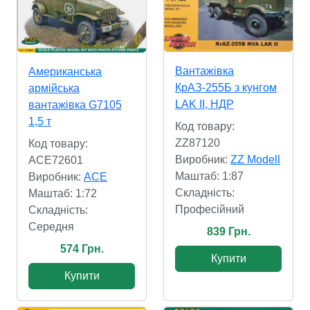
Вантажівка
Американська
КрАЗ-255Б з кунгом
армійська
LAK II, НДР
вантажівка G7105
1,5 т
Код товару:
ZZ87120
Код товару:
Виробник:
ZZ Modell
ACE72601
Маштаб: 1:87
Виробник:
ACE
Складність:
Маштаб: 1:72
Професійний
Складність:
Cередня
839 Грн.
574 Грн.
Купити
Купити