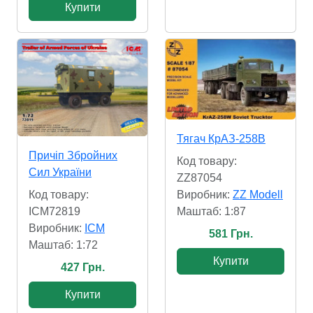
Купити
Тягач КрАЗ-258В
Причіп Збройних
Код товару:
Сил України
ZZ87054
Виробник:
ZZ Modell
Код товару:
Маштаб: 1:87
ICM72819
Виробник:
ICM
581 Грн.
Маштаб: 1:72
Купити
427 Грн.
Купити