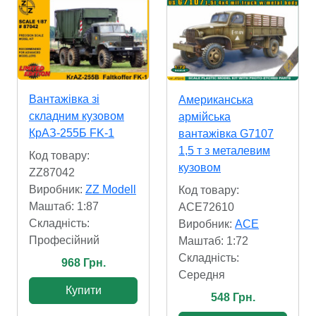
Вантажівка зі
Американська
складним кузовом
армійська
КрАЗ-255Б FK-1
вантажівка G7107
1,5 т з металевим
Код товару:
кузовом
ZZ87042
Виробник:
ZZ Modell
Код товару:
Маштаб: 1:87
ACE72610
Складність:
Виробник:
ACE
Професійний
Маштаб: 1:72
Складність:
968 Грн.
Cередня
Купити
548 Грн.