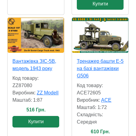
Купити
Вантажівка ЗІС-5В,
Тренажер башти E-5
модель 1943 року
на базі вантажівки
G506
Код товару:
ZZ87080
Код товару:
Виробник:
ZZ Modell
ACE72605
Маштаб: 1:87
Виробник:
ACE
Маштаб: 1:72
516 Грн.
Складність:
Купити
Cередня
610 Грн.