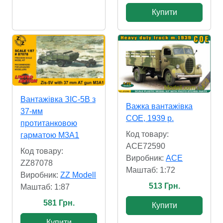
Купити
Вантажівка ЗІС-5В з
Важка вантажівка
37-мм
COE, 1939 р.
протитанковою
Код товару:
гарматою М3А1
ACE72590
Код товару:
Виробник:
ACE
ZZ87078
Маштаб: 1:72
Виробник:
ZZ Modell
513 Грн.
Маштаб: 1:87
581 Грн.
Купити
Купити