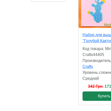
Набор для вы
"Голубой Какту
Код товара: Min
Crafts44405
Производитель
Crafts
Уровень сложн
Cредний
342 Грн.
171
Купить