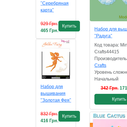
"Серебряная
карта"
929 Грн.
Купить
Набор для вы
465 Грн.
"Радуга"
Код товара: Min
Crafts44415
Производитель
Crafts
Уровень сложн
Начальный
Набор для
342 Грн.
171
вышивания
Купить
"Золотая Фея"
832 Грн.
Купить
416 Грн.