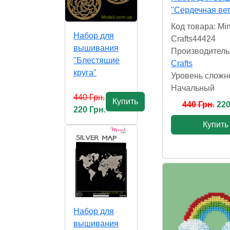
"Сердечная вет
Код товара: Min
Набор для
Crafts44424
вышивания
Производитель
"Блестящие
Crafts
круга"
Уровень сложн
Начальный
440 Грн.
Купить
440 Грн.
220
220 Грн.
Купить
Набор для
вышивания