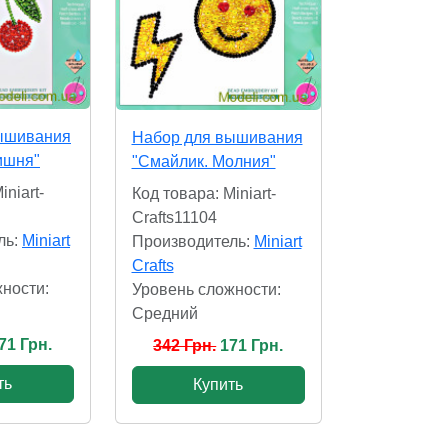
ышивания
Набор для вышивания
ишня"
"Смайлик. Молния"
iniart-
Код товара: Miniart-
Crafts11104
ль:
Miniart
Производитель:
Miniart
Crafts
ности:
Уровень сложности:
Cредний
71 Грн.
342 Грн.
171 Грн.
ть
Купить