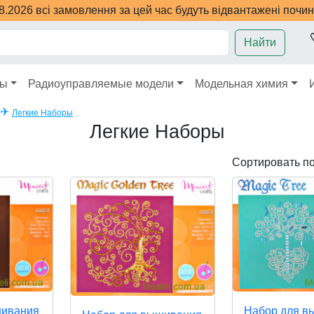
08.2026 всі замовлення за цей час будуть відвантажені почи
Найти
ры
Радиоуправляемые модели
Модельная химия
✈
Легкие Наборы
Легкие Наборы
Сортировать п
шивания
Набор для в