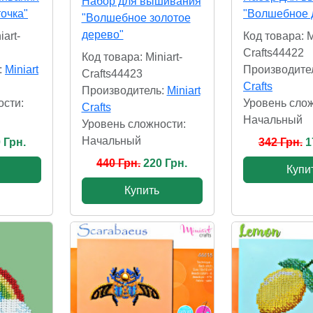
Набор для вышивания
очка"
"Волшебное 
"Волшебное золотое
дерево"
iart-
Код товара: M
Crafts44422
Код товара: Miniart-
:
Miniart
Производите
Crafts44423
Crafts
Производитель:
Miniart
ости:
Уровень слож
Crafts
Начальный
Уровень сложности:
Начальный
 Грн.
342 Грн.
1
440 Грн.
220 Грн.
Купи
Купить