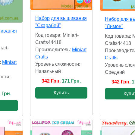
Набор для вышивания
Набор для в
"Скарабей"
"Лимон"
шивания
Код товара: Miniart-
Код товара: M
Crafts44418
Crafts44413
iart-
Производитель:
Miniart
Производите
Crafts
Crafts
:
Miniart
Уровень сложности:
Уровень слож
Начальный
Cредний
ости:
342 Грн.
171 Грн.
342 Грн.
1
Купить
Купи
 Грн.