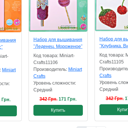
Набор для в
Набор для вышивания
шивания
"Клубника. В
"Леденец. Мороженое"
с"
Код товара: M
Код товара: Miniart-
iart-
Crafts11105
Crafts11106
Производите
Производитель:
Miniart
:
Miniart
Crafts
Crafts
Уровень слож
Уровень сложности:
ости:
Cредний
Cредний
342 Грн.
1
342 Грн.
171 Грн.
 Грн.
Купи
Купить