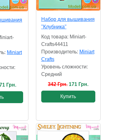
Набор для вышивания
ышивания
"Клубника"
Код товара: Miniart-
iniart-
Crafts44411
Производитель:
Miniart
ль:
Miniart
Crafts
Уровень сложности:
ности:
Cредний
342 Грн.
171 Грн.
71 Грн.
Купить
ть