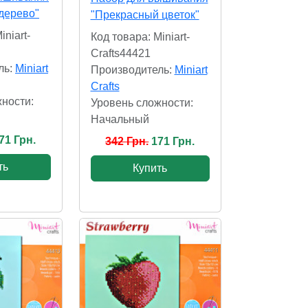
дерево"
"Прекрасный цветок"
iniart-
Код товара: Miniart-
Crafts44421
ль:
Miniart
Производитель:
Miniart
Crafts
ности:
Уровень сложности:
Начальный
71 Грн.
342 Грн.
171 Грн.
ть
Купить