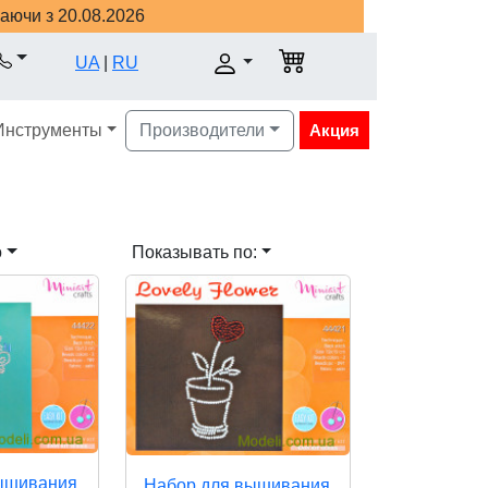
наючи з 20.08.2026
UA
|
RU
Инструменты
Производители
Акция
о
Показывать по:
ышивания
Набор для вышивания