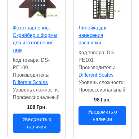
Фототравление:
Линейка для
Скрайбер и формы
нанесения
для изготовления
расшивки
гаек
Код товара: DS-
Код товара: DS-
PE101
PE109
Производитель:
Производитель:
Different Scales
Different Scales
Уровень сложности:
Уровень сложности:
Профессиональный
Профессиональный
98 Грн.
108 Грн.
Уведомить о
Уведомить о
наличии
наличии