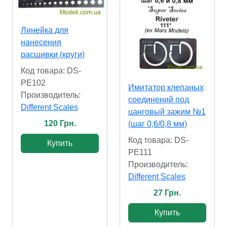
Линейка для
нанесения
расшивки (круги)
Код товара: DS-
PE102
Имитатор клепаных
Производитель:
соединений под
Different Scales
цанговый зажим №1
120 Грн.
(шаг 0,6/0,8 мм)
Код товара: DS-
Купить
PE111
Производитель:
Different Scales
27 Грн.
Купить