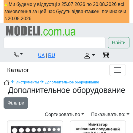
Ми будемо у відпустці з 25.07.2026 по 20.08.2026 всі
замовлення за цей час будуть відвантажені починаючи
з 20.08.2026
Найти
UA
|
RU
Каталог
✈
✈
Инструменты
Дополнительное оборудование
Дополнительное оборудование
Фільтри
Сортировать по
Показывать по: