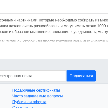
асочными картинками, которые необходимо собирать из мн
инки пазлов очень разнообразны и могут иметь около 1000 
еское и образное мышление, внимание и усидчивость, мелку
 мультяшек, сказок или просто картинки любимых животных
детей, но и для взрослых. Ведь кроме обычных пазлов, мо
тельное увлечение, собрать своими руками шедевр архитек
ащайте внимание на уровень сложности, количество детале
осткам по душе авто и авиация; а взрослым интересен бол
Подписаться
Подарочные сертификаты
Часто задаваемые вопросы
Публичная оферта
О магазине