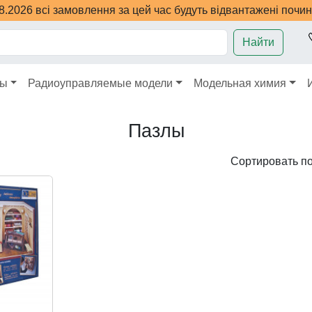
08.2026 всі замовлення за цей час будуть відвантажені почи
Найти
ры
Радиоуправляемые модели
Модельная химия
Пазлы
Сортировать п