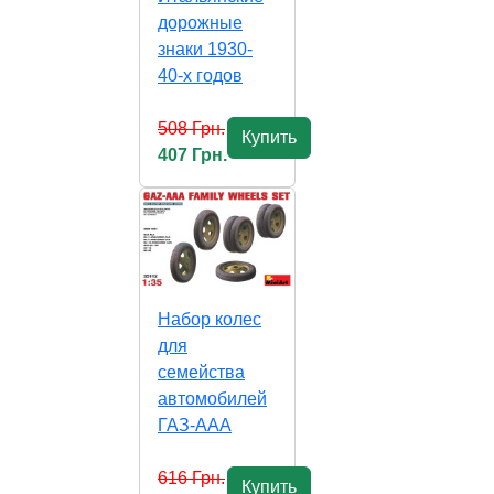
дорожные
знаки 1930-
40-х годов
508 Грн.
Купить
407 Грн.
Набор колес
для
семейства
автомобилей
ГАЗ-ААА
616 Грн.
Купить