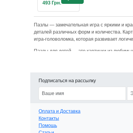
493 Грн.
Пазлы — замечательная игра с яркими и кр
деталей различных форм и количества. Карт
игра-головоломка, которая развивает логич
Пазлы для детей — это картинки из любимых
развивающая игра интересна не только для 
пазлы. Это невероятно интересное и занима
Выбирая пазлы для детей или для себя, обр
Подписаться на рассылку
собирать яркие, разноцветные пазлы; подр
Оплата и Доставка
Контакты
Помощь
Статьи