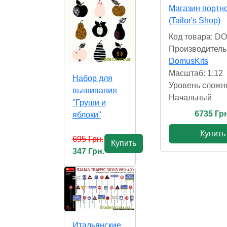
Магазин портн
(Tailor's Shop)
Код товара: D
Производитель
DomusKits
Масштаб: 1:12
Набор для
Уровень сложн
вышивания
Начальный
"Груши и
6735 Грн
яблоки"
Купить
695 Грн.
Купить
347 Грн.
Итальянские