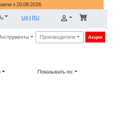
наючи з 20.08.2026
UA
|
RU
Инструменты
Производители
Акция
о
Показывать по: