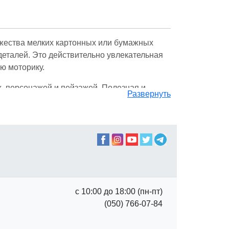
ожества мелких картонных или бумажных
деталей. Это действительно увлекательная
ю моторику.
, персонажей и пейзажей. Полезная и
Развернуть
жно собрать 3D металлические и даже 4D
туры или вертолет.
й и на материал пазла. Дети обычно любят
ее сложный профессиональный уровень.
с 10:00 до 18:00 (пн-пт)
(050) 766-07-84