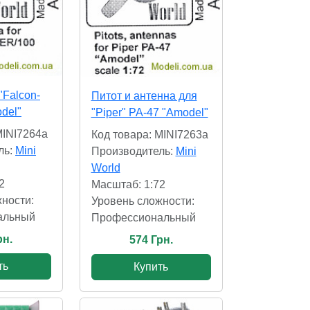
"Falcon-
Питот и антенна для
del"
"Piper" PA-47 "Amodel"
MINI7264a
Код товара: MINI7263a
ль:
Mini
Производитель:
Mini
World
2
Масштаб: 1:72
ности:
Уровень сложности:
альный
Профессиональный
рн.
574 Грн.
ть
Купить