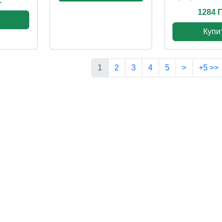
.
1284 Г
Купи
1
2
3
4
5
>
+5 >>