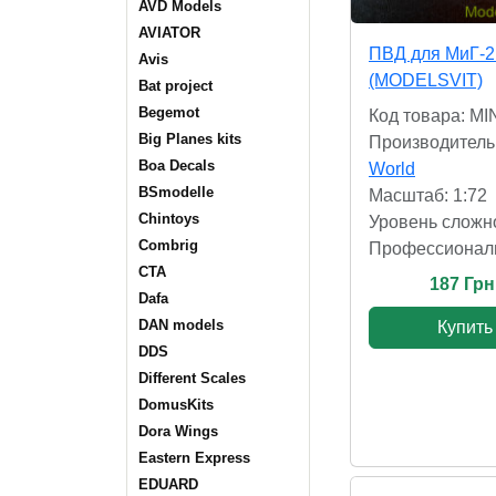
AVD Models
AVIATOR
ПВД для МиГ-2
Avis
(MODELSVIT)
Bat project
Begemot
Код товара: MI
Big Planes kits
Производитель
Boa Decals
World
BSmodelle
Масштаб: 1:72
Chintoys
Уровень сложн
Combrig
Профессионал
CTA
187 Грн
Dafa
DAN models
Купить
DDS
Different Scales
DomusKits
Dora Wings
Eastern Express
EDUARD