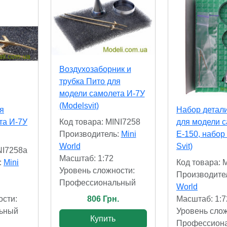
Воздухозаборник и
трубка Пито для
модели самолета И-7У
(Modelsvit)
я
Набор детал
та И-7У
для модели 
Код товара: MINI7258
E-150, набор
Производитель:
Mini
Svit)
World
NI7258a
Масштаб: 1:72
:
Mini
Код товара: 
Уровень сложности:
Производите
Профессиональный
World
ости:
Масштаб: 1:7
806 Грн.
ьный
Уровень слож
Купить
Профессион