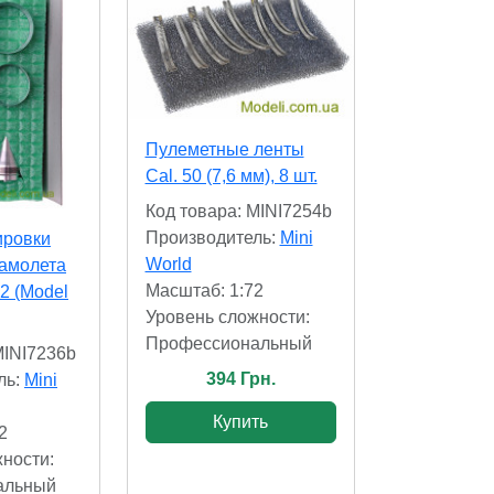
Пулеметные ленты
Cal. 50 (7,6 мм), 8 шт.
Код товара: MINI7254b
Производитель:
Mini
ировки
World
самолета
Масштаб: 1:72
 2 (Model
Уровень сложности:
Профессиональный
MINI7236b
394 Грн.
ль:
Mini
Купить
2
ности:
альный