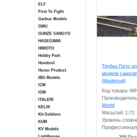
ELF
First To Fight
Garbuz Models
GMU
GUNZE SANGYO
HASEGAWA
HIMOTO
Hobby Park
Humbrol
Трубка Пито дл
Hunor Product
модели самоле
IBG Models
(Modelsvit)
ICM
Код товара: MI
IOM
Производитель
ITALERI
World
KELIK
Масштаб: 1:72
Kit-Soldiers
Уровень сложн
KUM
Профессионал
KV Models
Lighthouse