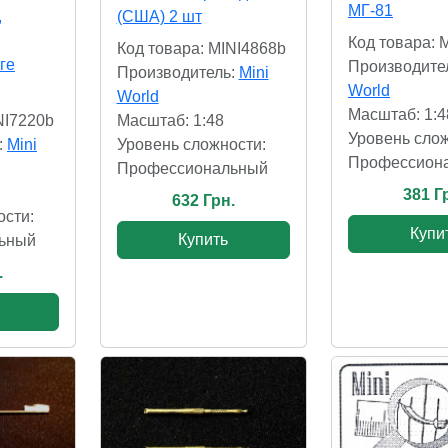
МГ-81
,
(США) 2 шт
Код товара: 
Код товара: MINI4868b
ге
Производите
Производитель:
Mini
World
World
Масштаб: 1:4
NI7220b
Масштаб: 1:48
Уровень слож
:
Mini
Уровень сложности:
Профессион
Профессиональный
381 Г
632 Грн.
ости:
Купи
Купить
ьный
.