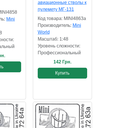
авиационные стволы к
пулемету МГ-131
MINI4858
Код товара: MINI4863a
ль:
Mini
Производитель:
Mini
World
8
Масштаб: 1:48
ности:
Уровень сложности:
альный
Профессиональный
рн.
142 Грн.
ть
Купить