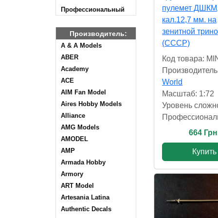
пулемет ДШКМ
Профессиональный
кал.12,7 мм. на
зенитной трино
Производитель:
(СССР)
A & A Models
ABER
Код товара: MI
Academy
Производитель
ACE
World
AIM Fan Model
Масштаб: 1:72
Aires Hobby Models
Уровень сложн
Alliance
Профессионал
AMG Models
664 Грн
AMODEL
AMP
Купить
Armada Hobby
Armory
ART Model
Artesania Latina
Authentic Decals