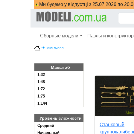
Ми будемо у відпустці з 25.07.2026 по 20.
Сборные модели
Пазлы и конструкто
✈
Mini World
Масштаб
1:32
1:48
1:72
1:75
1:144
Уровень сложности
Станковый
Cредний
крупнокалибе
Начальный