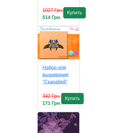
1027 Грн.
Купить
514 Грн.
Набор для
вышивания
"Скарабей"
342 Грн.
Купить
171 Грн.