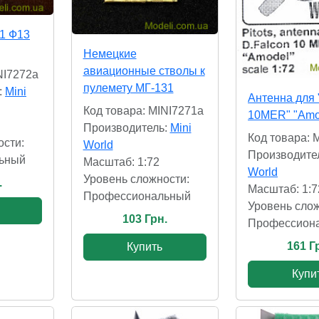
1 Ф13
Немецкие
авиационные стволы к
NI7272a
пулемету МГ-131
:
Mini
Антенна для 
Код товара: MINI7271a
10MER" "Amo
Производитель:
Mini
Код товара: 
ости:
World
Производите
ьный
Масштаб: 1:72
World
Уровень сложности:
.
Масштаб: 1:7
Профессиональный
Уровень слож
103 Грн.
Профессион
161 Г
Купить
Купи