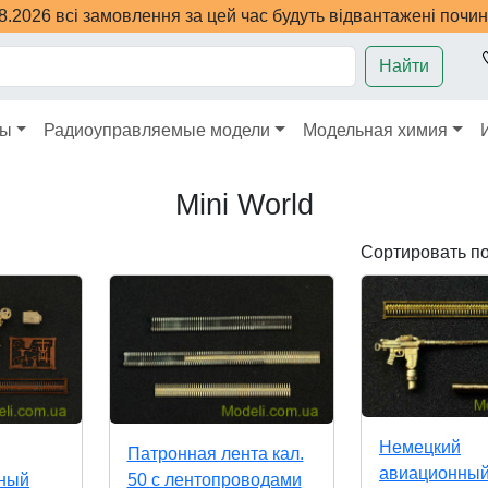
08.2026 всі замовлення за цей час будуть відвантажені почи
Найти
ры
Радиоуправляемые модели
Модельная химия
Mini World
Сортировать п
Немецкий
Патронная лента кал.
авиационный
рный
50 с лентопроводами