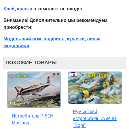
Клей
,
краска
в комплект не входят
Внимание! Дополнительно мы рекомендуем
приобрести:
Модельный нож
,
надфиль
,
кусачки
,
линза
модельная
ПОХОЖИЕ ТОВАРЫ
Румынский
Истребитель P-51H
истребитель ИАР-81
Mustang
"Bopi"