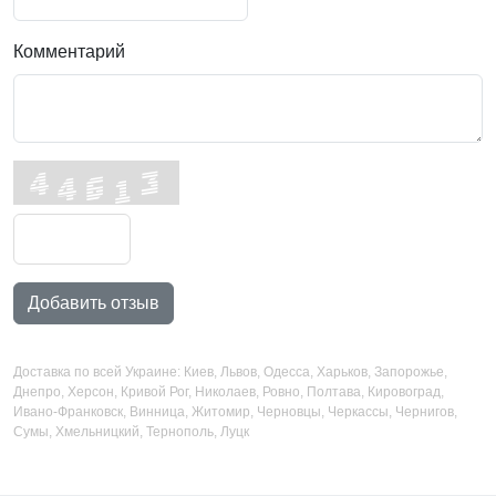
Комментарий
Добавить отзыв
Доставка по всей Украине: Киев, Львов, Одесса, Харьков, Запорожье,
Днепро, Херсон, Кривой Рог, Николаев, Ровно, Полтава, Кировоград,
Ивано-Франковск, Винница, Житомир, Черновцы, Черкассы, Чернигов,
Сумы, Хмельницкий, Тернополь, Луцк