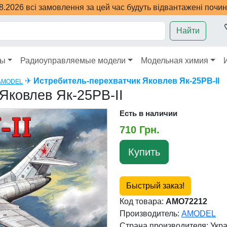
08.2026 всі замовлення за цей час будуть відвантажені почи
Найти
ры
Радиоуправляемые модели
Модельная химия
✈
Истребитель-перехватчик Яковлев Як-25РВ-II
AMODEL
Яковлев Як-25РВ-II
Есть в наличии
710 Грн.
Купить
Быстрый заказ!
Код товара:
AMO72212
Производитель:
AMODEL
Страна производителя:
Укр