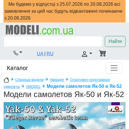
Ми будемо у відпустці з 25.07.2026 по 20.08.2026 всі
замовлення за цей час будуть відвантажені починаючи
з 20.08.2026
Найти
UA
|
RU
Каталог
✈
✈
✈
Сборные модели
Авиация
Спортивно-пилотажные
✈
✈
Модели самолетов Як-50 и Як-52
самолеты
AMODEL
Модели самолетов Як-50 и Як-52