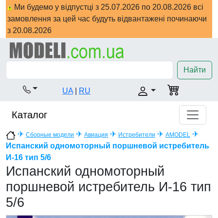
Ми будемо у відпустці з 25.07.2026 по 20.08.2026 всі
замовлення за цей час будуть відвантажені починаючи
з 20.08.2026
Найти
UA
|
RU
Каталог
✈
✈
✈
✈
✈
Сборные модели
Авиация
Истребители
AMODEL
Испанский одномоторный поршневой истребитель
И-16 тип 5/6
Испанский одномоторный
поршневой истребитель И-16 тип
5/6