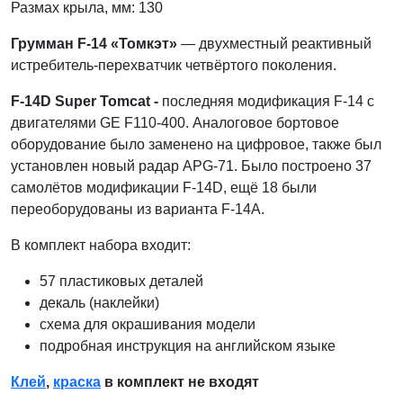
Размах крыла, мм: 130
Грумман F-14 «Томкэт»
— двухместный реактивный
истребитель-перехватчик четвёртого поколения.
F-14D Super Tomcat -
последняя модификация F-14 с
двигателями GE F110-400. Аналоговое бортовое
оборудование было заменено на цифровое, также был
установлен новый радар APG-71. Было построено 37
самолётов модификации F-14D, ещё 18 были
переоборудованы из варианта F-14A.
В комплект набора входит:
57 пластиковых деталей
декаль (наклейки)
схема для окрашивания модели
подробная инструкция на английском языке
Клей
,
краска
в комплект не входят