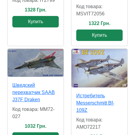
Код товара: IT2799
Код товара:
1328 Грн.
MSVIT72056
Купить
1322 Грн.
Купить
Шведский
перехватчик SAAB
Истребитель
J37F Draken
Messerschmitt Bf-
Код товара: MM72-
109Z
027
Код товара:
1032 Грн.
AMO72217