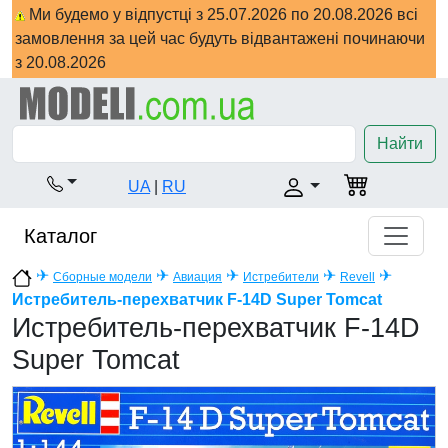
Ми будемо у відпустці з 25.07.2026 по 20.08.2026 всі
замовлення за цей час будуть відвантажені починаючи
з 20.08.2026
Найти
UA
|
RU
Каталог
✈
✈
✈
✈
✈
Сборные модели
Авиация
Истребители
Revell
Истребитель-перехватчик F-14D Super Tomcat
Истребитель-перехватчик F-14D
Super Tomcat