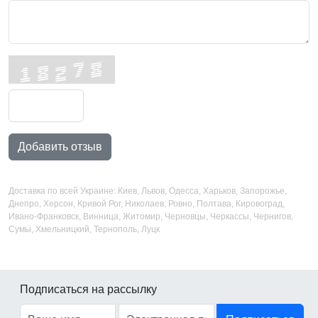
Добавить отзыв
Доставка по всей Украине: Киев, Львов, Одесса, Харьков, Запорожье,
Днепро, Херсон, Кривой Рог, Николаев, Ровно, Полтава, Кировоград,
Ивано-Франковск, Винница, Житомир, Черновцы, Черкассы, Чернигов,
Сумы, Хмельницкий, Тернополь, Луцк
Подписаться на рассылку