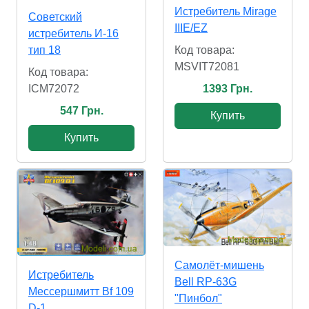
Истребитель Mirage
Cоветский
IIIE/EZ
истребитель И-16
тип 18
Код товара:
MSVIT72081
Код товара:
ICM72072
1393 Грн.
547 Грн.
Купить
Купить
Самолёт-мишень
Истребитель
Bell RP-63G
Мессершмитт Bf 109
"Пинбол"
D-1