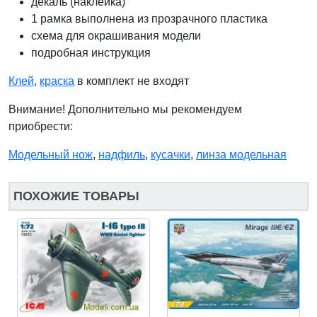
декаль (наклейка)
1 рамка выполнена из прозрачного пластика
схема для окрашивания модели
подробная инструкция
Клей
,
краска
в комплект не входят
Внимание! Дополнительно мы рекомендуем
приобрести:
Модельный нож
,
надфиль
,
кусачки
,
линза модельная
ПОХОЖИЕ ТОВАРЫ