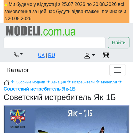
Ми будемо у відпустці з 25.07.2026 по 20.08.2026 всі
замовлення за цей час будуть відвантажені починаючи
з 20.08.2026
Найти
UA
|
RU
Каталог
✈
✈
✈
✈
✈
Сборные модели
Авиация
Истребители
ModelSvit
Советский истребитель Як-1Б
Советский истребитель Як-1Б