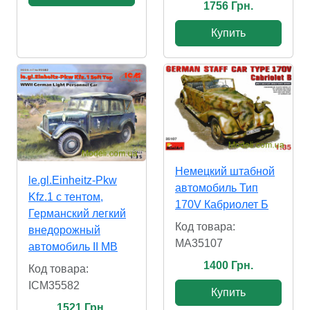
1756 Грн.
Купить
Немецкий штабной
le.gl.Einheitz-Pkw
автомобиль Тип
Kfz.1 с тентом,
170V Кабриолет Б
Германский легкий
Код товара:
внедорожный
MA35107
автомобиль ІІ МВ
1400 Грн.
Код товара:
ICM35582
Купить
1521 Грн.