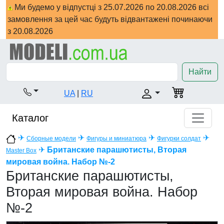
Ми будемо у відпустці з 25.07.2026 по 20.08.2026 всі
замовлення за цей час будуть відвантажені починаючи
з 20.08.2026
Найти
UA
|
RU
Каталог
✈
✈
✈
✈
Сборные модели
Фигуры и миниатюра
Фигурки солдат
✈
Британские парашютисты, Вторая
Master Box
мировая война. Набор №-2
Британские парашютисты,
Вторая мировая война. Набор
№-2