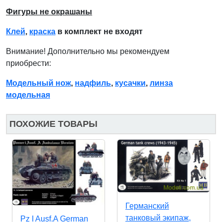
Фигуры не окрашаны
Клей
,
краска
в комплект не входят
Внимание! Дополнительно мы рекомендуем
приобрести:
Модельный нож
,
надфиль
,
кусачки
,
линза
модельная
ПОХОЖИЕ ТОВАРЫ
Германский
танковый экипаж,
Pz I Ausf.A German