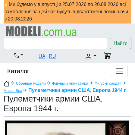
Ми будемо у відпустці з 25.07.2026 по 20.08.2026 всі
замовлення за цей час будуть відвантажені починаючи
з 20.08.2026
Найти
UA
|
RU
Каталог
✈
✈
✈
✈
Сборные модели
Фигуры и миниатюра
Фигурки солдат
✈
Пулеметчики армии США, Европа 1944 г.
Master Box
Пулеметчики армии США,
Европа 1944 г.