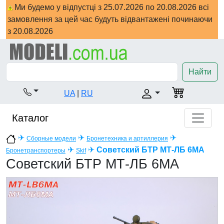
Ми будемо у відпустці з 25.07.2026 по 20.08.2026 всі
замовлення за цей час будуть відвантажені починаючи
з 20.08.2026
Найти
UA
|
RU
Каталог
✈
✈
✈
Сборные модели
Бронетехника и артиллерия
✈
✈
Советский БТР МТ-ЛБ 6MA
Бронетранспортеры
Skif
Советский БТР МТ-ЛБ 6MA