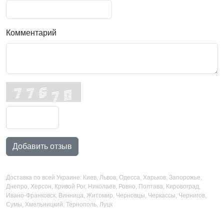
Комментарий
Добавить отзыв
Доставка по всей Украине: Киев, Львов, Одесса, Харьков, Запорожье,
Днепро, Херсон, Кривой Рог, Николаев, Ровно, Полтава, Кировоград,
Ивано-Франковск, Винница, Житомир, Черновцы, Черкассы, Чернигов,
Сумы, Хмельницкий, Тернополь, Луцк