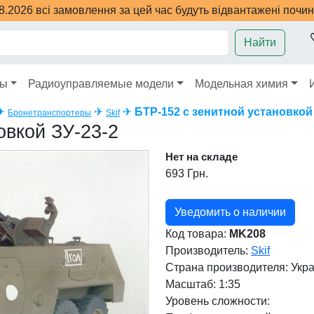
08.2026 всі замовлення за цей час будуть відвантажені почи
Найти
ры
Радиоуправляемые модели
Модельная химия
✈
✈
✈
БТР-152 с зенитной установкой 
Бронетранспортеры
Skif
овкой ЗУ-23-2
Нет на складе
693 Грн.
Уведомить о наличии
Код товара:
MK208
Производитель:
Skif
Страна производителя:
Укр
Масштаб: 1:35
Уровень сложности: