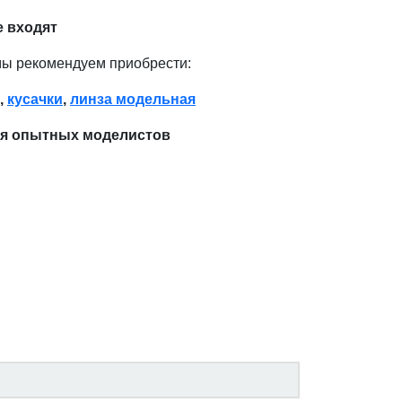
е входят
мы рекомендуем приобрести:
,
кусачки
,
линза модельная
ля опытных моделистов