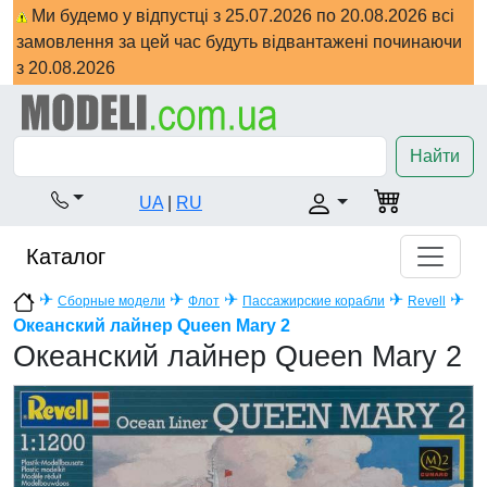
Ми будемо у відпустці з 25.07.2026 по 20.08.2026 всі
замовлення за цей час будуть відвантажені починаючи
з 20.08.2026
Найти
UA
|
RU
Каталог
✈
✈
✈
✈
✈
Сборные модели
Флот
Пассажирские корабли
Revell
Океанский лайнер Queen Mary 2
Океанский лайнер Queen Mary 2