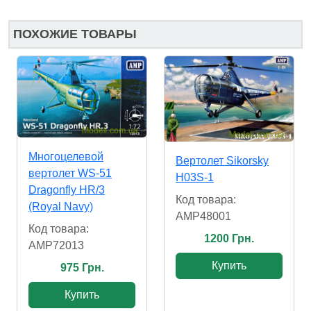
ПОХОЖИЕ ТОВАРЫ
Многоцелевой
Вертолет Sikorsky
вертолет WS-51
H03S-1
Dragonfly HR/3
Код товара:
(Royal Navy)
AMP48001
Код товара:
1200 Грн.
AMP72013
Купить
975 Грн.
Купить