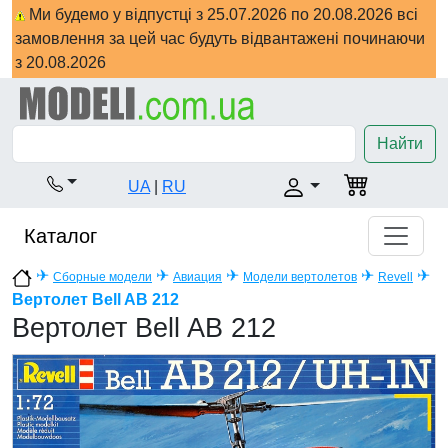
Ми будемо у відпустці з 25.07.2026 по 20.08.2026 всі
замовлення за цей час будуть відвантажені починаючи
з 20.08.2026
Найти
UA
|
RU
Каталог
✈
✈
✈
✈
✈
Сборные модели
Авиация
Модели вертолетов
Revell
Вертолет Bell AB 212
Вертолет Bell AB 212