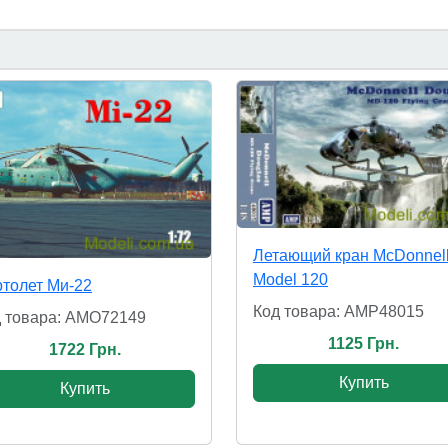
Летающий кран McDonnel
Model 120
толет Ми-22
Код товара: AMP48015
 товара: AMO72149
1125 Грн.
1722 Грн.
Купить
Купить