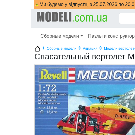
Ми будемо у відпустці з 25.07.2026 по 20.
Сборные модели
Пазлы и конструкто
✈
✈
✈
Сборные модели
Авиация
Модели вертолет
Спасательный вертолет Me