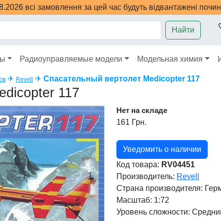
08.2026 всі замовлення за цей час будуть відвантажені почи
Найти
ры
Радиоуправляемые модели
Модельная химия
✈
✈
Спасательный вертолет Medicopter 117
ов
Revell
dicopter 117
Нет на складе
161 Грн.
Уведомить о наличии
Код товара:
RV04451
Производитель:
Revell
Страна производителя:
Гер
Масштаб: 1:72
Уровень сложности: Cредни