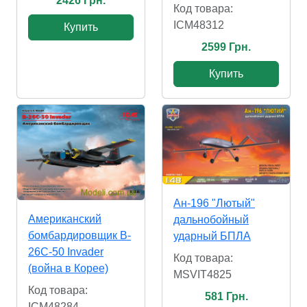
2426 Грн.
Код товара:
ICM48312
Купить
2599 Грн.
Купить
Ан-196 "Лютый"
Американский
дальнобойный
бомбардировщик B-
ударный БПЛА
26С-50 Invader
Код товара:
(война в Корее)
MSVIT4825
Код товара:
581 Грн.
ICM48284