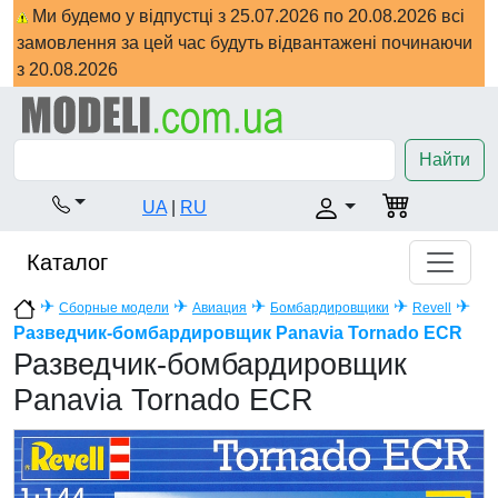
Ми будемо у відпустці з 25.07.2026 по 20.08.2026 всі
замовлення за цей час будуть відвантажені починаючи
з 20.08.2026
Найти
UA
|
RU
Каталог
✈
✈
✈
✈
✈
Сборные модели
Авиация
Бомбардировщики
Revell
Разведчик-бомбардировщик Panavia Tornado ECR
Разведчик-бомбардировщик
Panavia Tornado ECR