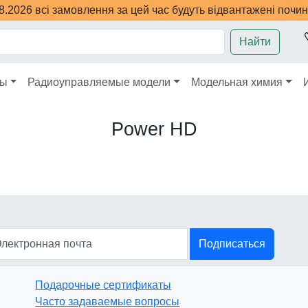
08.2026 всі замовлення за цей час будуть відвантажені почи
Найти
ры
Радиоуправляемые модели
Модельная химия
Power HD
Подписаться
Подарочные сертификаты
Часто задаваемые вопросы