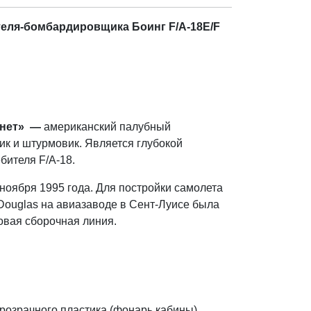
еля-бомбардировщика Боинг F/A-18E/F
рнет» —
американский палубный
к и штурмовик. Является глубокой
бителя F/A-18.
ноября 1995 года. Для постройки самолета
Douglas на авиазаводе в Сент-Луисе была
овая сборочная линия.
розрачного пластика (фонарь кабины)