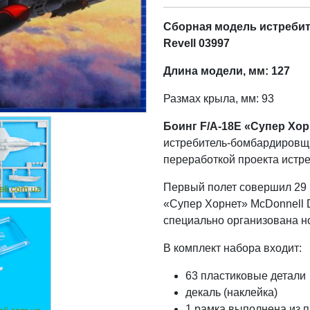
Сборная модель истребит
Revell 03997
Длина модели, мм: 127
Размах крыла, мм: 93
Боинг F/A-18E «Супер Хо
истребитель-бомбардировщи
переработкой проекта истре
Первый полет совершил 29 
«Супер Хорнет» McDonnell 
специально организована н
В комплект набора входит:
63 пластиковые детали
декаль (наклейка)
1 рамка выполнена из п