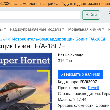
08.2026 всі замовлення за цей час будуть відвантажені почи
Найти
ры
Радиоуправляемые модели
Модельная химия
✈
Истребитель-бомбардировщик Боинг F/A-18E/F
evell
щик Боинг F/A-18E/F
Нет на складе
316 Грн.
Уведомить о наличии
Код товара:
RV03997
Производитель:
Revell
Страна производителя:
Гер
Масштаб: 1:144
Уровень сложности: Cредни