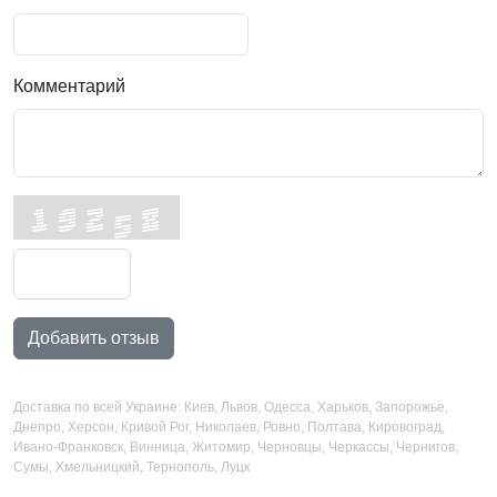
Комментарий
Добавить отзыв
Доставка по всей Украине: Киев, Львов, Одесса, Харьков, Запорожье,
Днепро, Херсон, Кривой Рог, Николаев, Ровно, Полтава, Кировоград,
Ивано-Франковск, Винница, Житомир, Черновцы, Черкассы, Чернигов,
Сумы, Хмельницкий, Тернополь, Луцк