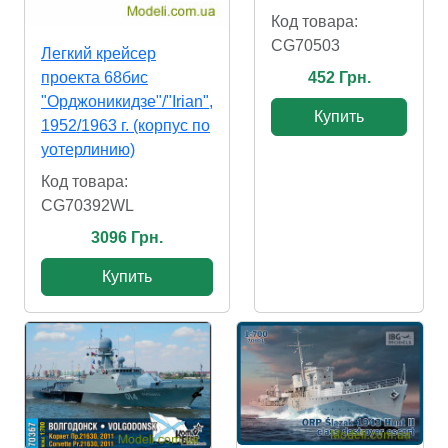
Код товара:
CG70503
Легкий крейсер
452 Грн.
проекта 68бис
"Орджоникидзе"/"Irian",
Купить
1952/1963 г. (корпус по
уотерлинию)
Код товара:
CG70392WL
3096 Грн.
Купить