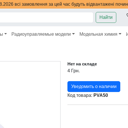
08.2026 всі замовлення за цей час будуть відвантажені почи
Найти
ры
Радиоуправляемые модели
Модельная химия
Нет на складе
4 Грн.
Уведомить о наличии
Код товара:
PVA50