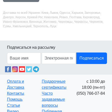
Доставка по всей Украине: Киев, Львов, Одесса, Харьков, Запорожье,
Днепро, Херсон, Кривой Рог, Николаев, Ровно, Полтава, Кировоград,
Ивано-Франковск, Винница, Житомир, Черновцы, Черкассы, Чернигов,
Сумы, Хмельницкий, Тернополь, Луцк
Подписаться на рассылку
Подписаться
Оплата и
Подарочные
с 10:00 до
Доставка
сертификаты
18:00 (пн-пт)
Контакты
Часто
(050) 766-07-84
Помощь
задаваемые
Статьи
вопросы
Видео
Публичная