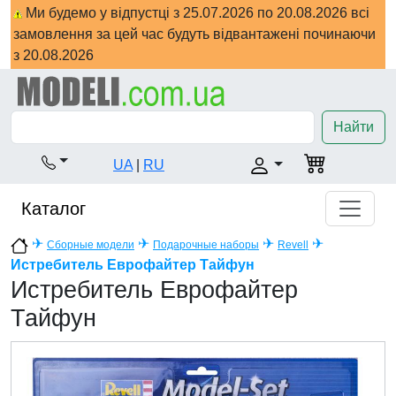
Ми будемо у відпустці з 25.07.2026 по 20.08.2026 всі
замовлення за цей час будуть відвантажені починаючи
з 20.08.2026
Найти
UA
|
RU
Каталог
✈
✈
✈
✈
Сборные модели
Подарочные наборы
Revell
Истребитель Еврофайтер Тайфун
Истребитель Еврофайтер
Тайфун