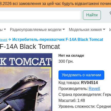
08.2026 всі замовлення за цей час будуть відвантажені почи
Найти
ры
Радиоуправляемые модели
Модельная химия
✈
Истребитель-перехватчик F-14A Black Tomcat
evell
F-14A Black Tomcat
Нет на складе
300 Грн.
Уведомить о наличии
Код товара:
RV04514
Производитель:
Revell
Страна производителя:
Гер
Масштаб: 1:48
Уровень сложности: Cредни