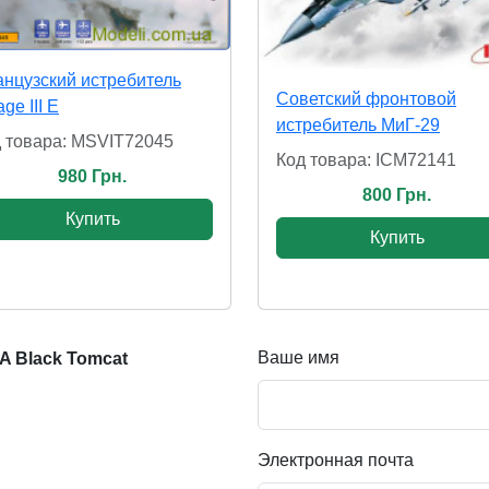
нцузский истребитель
Cоветский фронтовой
age III E
истребитель МиГ-29
 товара: MSVIT72045
Код товара: ICM72141
980 Грн.
800 Грн.
Купить
Купить
Ваше имя
A Black Tomcat
Электронная почта