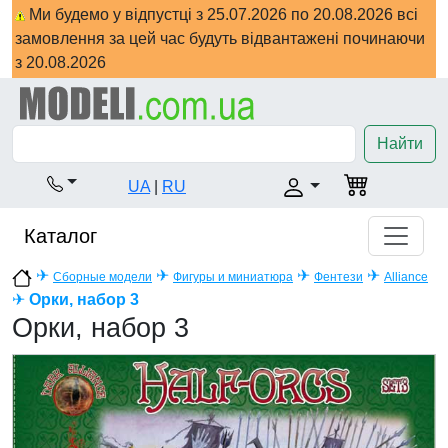
Ми будемо у відпустці з 25.07.2026 по 20.08.2026 всі
замовлення за цей час будуть відвантажені починаючи
з 20.08.2026
Найти
UA
|
RU
Каталог
✈
✈
✈
✈
Сборные модели
Фигуры и миниатюра
Фентези
Alliance
✈
Орки, набор 3
Орки, набор 3