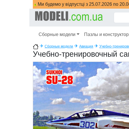
Ми будемо у відпустці з 25.07.2026 по 20.
Сборные модели
Пазлы и конструкто
✈
✈
✈
Сборные модели
Авиация
Учебно-трениров
Учебно-тренировочный са