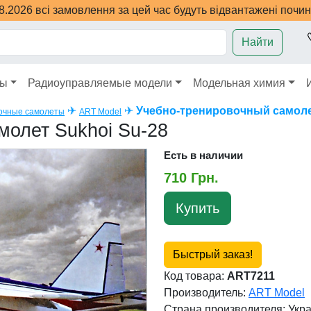
08.2026 всі замовлення за цей час будуть відвантажені почи
Найти
ры
Радиоуправляемые модели
Модельная химия
✈
✈
Учебно-тренировочный самоле
очные самолеты
ART Model
молет Sukhoi Su-28
Есть в наличии
710 Грн.
Купить
Быстрый заказ!
Код товара:
ART7211
Производитель:
ART Model
Страна производителя:
Укр