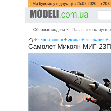
Ми будемо у відпустці з 25.07.2026 по 20.
Сборные модели
Пазлы и конструкто
✈
✈
✈
✈
Сборные модели
Авиация
Истребители
Самолет Микоян МИГ-23