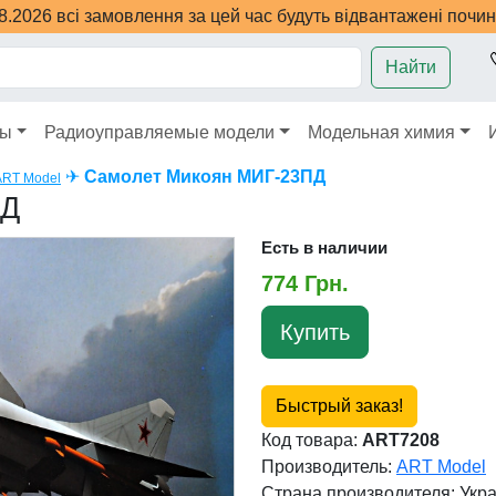
08.2026 всі замовлення за цей час будуть відвантажені почи
Найти
ры
Радиоуправляемые модели
Модельная химия
✈
Самолет Микоян МИГ-23ПД
ART Model
ПД
Есть в наличии
774 Грн.
Купить
Быстрый заказ!
Код товара:
ART7208
Производитель:
ART Model
Страна производителя:
Укр