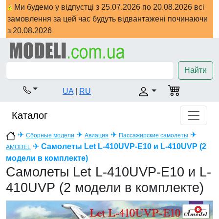
Ми будемо у відпустці з 25.07.2026 по 20.08.2026 всі
замовлення за цей час будуть відвантажені починаючи
з 20.08.2026
Найти
UA
|
RU
Каталог
✈
✈
✈
✈
Сборные модели
Авиация
Пассажирские самолеты
✈
Самолеты Let L-410UVP-E10 и L-410UVP (2
AMODEL
модели в комплекте)
Самолеты Let L-410UVP-E10 и L-
410UVP (2 модели в комплекте)