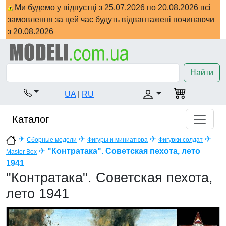
Ми будемо у відпустці з 25.07.2026 по 20.08.2026 всі
замовлення за цей час будуть відвантажені починаючи
з 20.08.2026
Найти
UA
|
RU
Каталог
✈
✈
✈
✈
Сборные модели
Фигуры и миниатюра
Фигурки солдат
✈
"Контратака". Советская пехота, лето
Master Box
1941
"Контратака". Советская пехота,
лето 1941