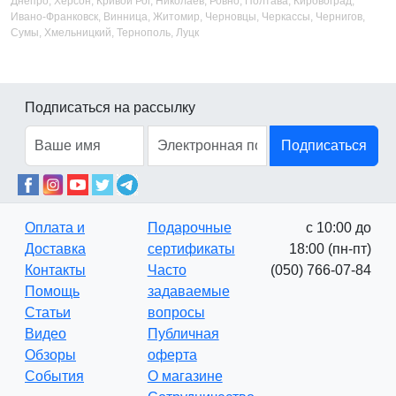
Днепро, Херсон, Кривой Рог, Николаев, Ровно, Полтава, Кировоград,
Ивано-Франковск, Винница, Житомир, Черновцы, Черкассы, Чернигов,
Сумы, Хмельницкий, Тернополь, Луцк
Подписаться на рассылку
Подписаться
Оплата и
Подарочные
с 10:00 до
Доставка
сертификаты
18:00 (пн-пт)
Контакты
Часто
(050) 766-07-84
Помощь
задаваемые
Статьи
вопросы
Видео
Публичная
Обзоры
оферта
События
О магазине