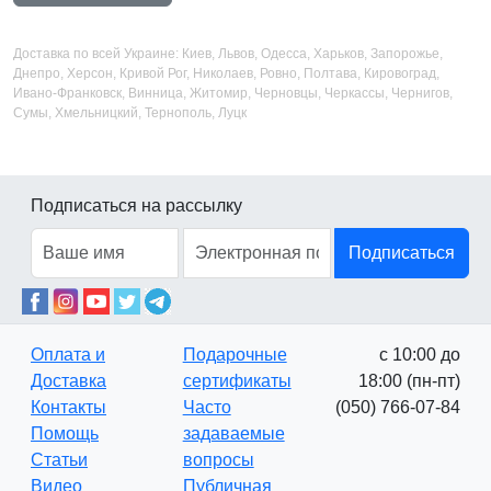
Доставка по всей Украине: Киев, Львов, Одесса, Харьков, Запорожье,
Днепро, Херсон, Кривой Рог, Николаев, Ровно, Полтава, Кировоград,
Ивано-Франковск, Винница, Житомир, Черновцы, Черкассы, Чернигов,
Сумы, Хмельницкий, Тернополь, Луцк
Подписаться на рассылку
Подписаться
Оплата и
Подарочные
с 10:00 до
Доставка
сертификаты
18:00 (пн-пт)
Контакты
Часто
(050) 766-07-84
Помощь
задаваемые
Статьи
вопросы
Видео
Публичная